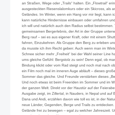
an Straßen, Wege oder „Trails“ halten. Ein „Flowtrail“ er
ausgesteckten Riesenslalomkurs oder ein Skicross, als a
Geländes. Im Winter, wenn ein Hang vor mir liegt, kann i
kann natürliche Hindernisse einbauen oder umfahren u
ich will und natürlich auch den Radius selbst bestimmen.
gemeinsamen Bergerlebnis, der Art in der Gruppe unter
Berg rauf – sei es aus eigener Kraft, oder mit einem Shutt
fahren, Einzukehren. Als Gruppe den Berg zu erleben und
da musste ich ihm Recht geben: Auch wenn man im Winte
Schnee sicher mehr „Freiheit“ bei der Wahl seiner Line ha
ums gleiche Gefühl: Bergstolz zu sein! Denn egal, ob ma
Bindung klickt oder vom Rad steigt und noch mal nach ob
ein Film noch mal im inneren Auge abläuft – dieses große 
Sommer das gleiche. Und Freunde verstärken dieses „Ber
Und noch etwas ist beim Freeriden im Sommer und im Wi
der ganzen Welt. Direkt vor der Haustür auf der Feierab
Ausgabe zeigt, im Zillertal, in Nauders, in Nepal und auf 
Dana und Andi, erzählen davon wie toll es ist, in der Nat
neue Länder, Gegenden, Berge und Trails zu entdecken. A
Gelände frei zu bewegen – egal zu welcher Jahreszeit. U