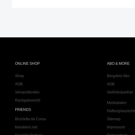
ONLINE SHOP
ABO & MORE
Shop
Bergstolz Abo
AGB
AGB
Versandkosten
Vertriebspartner
Rückgaberecht
Mediadaten
FRIENDS
Haftungsausschl
Bicicletta da Corsa
Sitemap
freeskiers.net
Impressum