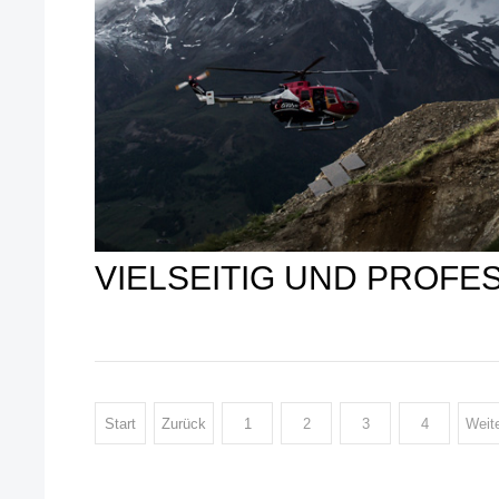
VIELSEITIG UND PROFE
Start
Zurück
1
2
3
4
Weit