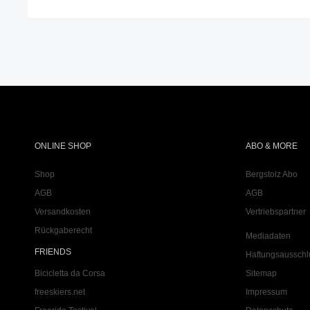
ONLINE SHOP
ABO & MORE
Shop
Bergstolz Abo
AGB
AGB
Versandkosten
Vertriebspartner
Rückgaberecht
Mediadaten
FRIENDS
Haftungsausschl
Bicicletta da Corsa
Sitemap
freeskiers.net
Impressum