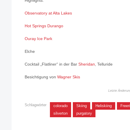
Highlights:
Observatory at Alta Lakes
Hot Springs Durango
Ouray Ice Park
Elche
Cocktail „Flatliner“ in der Bar
Sheridan
, Telluride
Besichtigung von
Wagner Skis
Letzte Änderu
Schlagwörter
colorado
Skiing
Heliskiing
Freer
silverton
purgatory