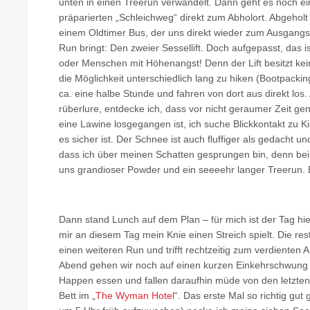
unten in einen Treerun verwandelt. Dann geht es noch ei
präparierten „Schleichweg“ direkt zum Abholort. Abgehol
einem Oldtimer Bus, der uns direkt wieder zum Ausgangs
Run bringt: Den zweier Sessellift. Doch aufgepasst, das 
oder Menschen mit Höhenangst! Denn der Lift besitzt kei
die Möglichkeit unterschiedlich lang zu hiken (Bootpackin
ca. eine halbe Stunde und fahren von dort aus direkt los. 
rüberlure, entdecke ich, dass vor nicht geraumer Zeit gen
eine Lawine losgegangen ist, ich suche Blickkontakt zu Ki
es sicher ist. Der Schnee ist auch fluffiger als gedacht und
dass ich über meinen Schatten gesprungen bin, denn bei
uns grandioser Powder und ein seeeehr langer Treerun. E
Dann stand Lunch auf dem Plan – für mich ist der Tag hie
mir an diesem Tag mein Knie einen Streich spielt. Die res
einen weiteren Run und trifft rechtzeitig zum verdienten 
Abend gehen wir noch auf einen kurzen Einkehrschwung in
Happen essen und fallen daraufhin müde von den letzte
Bett im „
The Wyman Hotel
“. Das erste Mal so richtig gu