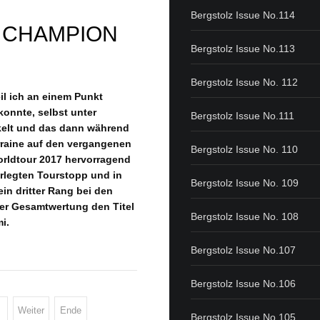
Bergstolz Issue No.114
 CHAMPION
Bergstolz Issue No.113
Bergstolz Issue No. 112
eil ich an einem Punkt
konnte, selbst unter
Bergstolz Issue No.111
ckelt und das dann während
orraine auf den vergangenen
Bergstolz Issue No. 110
Worldtour 2017 hervorragend
erlegten Tourstopp und in
Bergstolz Issue No. 109
ein dritter Rang bei den
der Gesamtwertung den Titel
Bergstolz Issue No. 108
i.
Bergstolz Issue No.107
Bergstolz Issue No.106
Weiter
Ende
Bergstolz Issue No.105