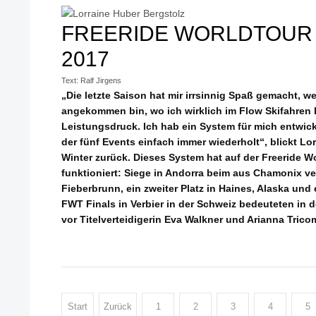
FREERIDE WORLDTOUR
2017
Text: Ralf Jirgens
„Die letzte Saison hat mir irrsinnig Spaß gemacht, w
angekommen bin, wo ich wirklich im Flow Skifahren 
Leistungsdruck. Ich hab ein System für mich entwi
der fünf Events einfach immer wiederholt“, blickt L
Winter zurück. Dieses System hat auf der Freeride 
funktioniert: Siege in Andorra beim aus Chamonix v
Fieberbrunn, ein zweiter Platz in Haines, Alaska und 
FWT Finals in Verbier in der Schweiz bedeuteten in 
vor Titelverteidigerin Eva Walkner und Arianna Tricom
Start
Zurück
1
2
3
4
5