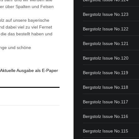
er über Spalten und Felsen
Bergstolz Issue No.123
lz auf unsere bayerische
d dabei viel zu viel Fernet
Bergstolz Issue No.122
die das bestellt haben und
Bergstolz Issue No.121
̈nge und schöne
Bergstolz Issue No.120
Aktuelle Ausgabe als E-Paper
Bergstolz Issue No.119
Bergstolz Issue No.118
Bergstolz Issue No.117
Bergstolz Issue No.116
Bergstolz Issue No.115