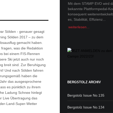
Tobi Tritscher x Van Deer
Mit dem STAMP EVO wird d
bekannte Plattformpedal-Ko
Im Schnee Zuhause Name:
konsequent weiterentwickelt. 
Trischer Alter: 31Homespot:
es, Stabilität, Effizienz...
Schladming, AustriaSponsor
Deer, Norrona Berge faszini
weiterlesen...
Menschheit -...
ar Sölden - genauer gesagt
ning Sölden 2017 – zu dem
weiterlesen...
iebsausflug gemacht haben.
ch fragen, was die Redaktion
ns bei einem FIS-Rennen
sere Ski jetzt auch nur noch
g breit sind. Zur Beruhigung
cht! Und nach Sölden fahren
fahrungsgemäß haben die
s Jahr das ausgesprochene
BERGSTOLZ ARCHIV
dass es pünktlich zu ihrem
che Ladung Schnee hinlegt
Bergstolz Issue No.135
ur Live Übertragung das
nder-Land-Super-Wetter
Bergstolz Issue No.134