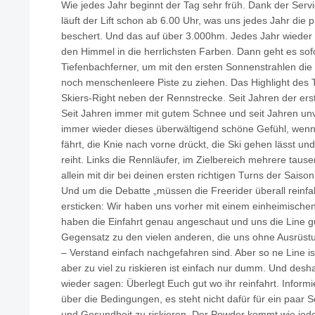
Wie jedes Jahr beginnt der Tag sehr früh. Dank der Ser
läuft der Lift schon ab 6.00 Uhr, was uns jedes Jahr di
beschert. Und das auf über 3.000hm. Jedes Jahr wieder
den Himmel in die herrlichsten Farben. Dann geht es sofo
Tiefenbachferner, um mit den ersten Sonnenstrahlen die 
noch menschenleere Piste zu ziehen. Das Highlight des 
Skiers-Right neben der Rennstrecke. Seit Jahren der ers
Seit Jahren immer mit gutem Schnee und seit Jahren unv
immer wieder dieses überwältigend schöne Gefühl, wen
fährt, die Knie nach vorne drückt, die Ski gehen lässt 
reiht. Links die Rennläufer, im Zielbereich mehrere taus
allein mit dir bei deinen ersten richtigen Turns der Saison
Und um die Debatte „müssen die Freerider überall reinf
ersticken: Wir haben uns vorher mit einem einheimischen
haben die Einfahrt genau angeschaut und uns die Line gu
Gegensatz zu den vielen anderen, die uns ohne Ausrüst
– Verstand einfach nachgefahren sind. Aber so ne Line ist 
aber zu viel zu riskieren ist einfach nur dumm. Und desha
wieder sagen: Überlegt Euch gut wo ihr reinfahrt. Informi
über die Bedingungen, es steht nicht dafür für ein paa
und Gesundheit zu riskieren. Der Powder kommt wie jede