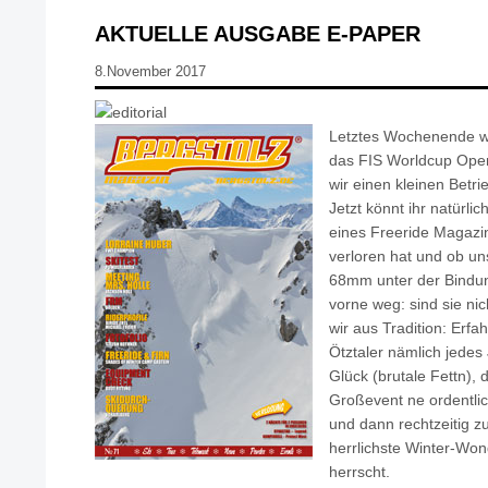
AKTUELLE AUSGABE E-PAPER
8.November 2017
Letztes Wochenende w
das FIS Worldcup Ope
wir einen kleinen Betr
Jetzt könnt ihr natürli
eines Freeride Magazi
verloren hat und ob un
68mm unter der Bindun
vorne weg: sind sie ni
wir aus Tradition: Er
Ötztaler nämlich jede
Glück (brutale Fettn), 
Großevent ne ordentli
und dann rechtzeitig z
herrlichste Winter-Wo
herrscht.