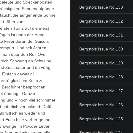
viceleute und Streckenposten
Bergstolz Issue No.133
e prächtigsten Sonnenaufgänge
 taucht die aufgehende Sonne
Bergstolz Issue No.132
rt rüber zum
ersten Turns auf die meist
Tages ist dann der Hang
Bergstolz Issue No.131
te Freeriderun der Saison.
erspurt. Und seit Jahren
Bergstolz Issue No.130
n man über den Roll-Over
und sich Schwung an Schwung
Bergstolz Issue No.129
end Zuschauer und du völlig
. Einfach gewaltig!
Bergstolz Issue No.128
ahren“ gleich im Keim zu
 Bergführer besprochen,
Bergstolz Issue No.127
t überlegt. Ganz im
ung und – noch viel schlimmer
Bergstolz Issue No.126
natürlich verlockend. Dafür
lb will ich es wieder und
Bergstolz Issue No.125
ert Euch bitte vorher genau
r Schwünge im Powder Leben
s Jahr und wir werden alle
Bergstolz Issue No.124