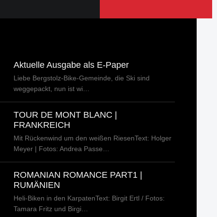
Aktuelle Ausgabe als E-Paper
Liebe Bergstolz-Bike-Gemeinde, die Ski sind
weggepackt, nun ist wi…
TOUR DE MONT BLANC |
FRANKREICH
Mit Rückenwind um den weißen RiesenText: Holger
Meyer | Fotos: Andrea Passe…
ROMANIAN ROMANCE PART1 |
RUMÄNIEN
Heli-Biken in den KarpatenText: Birgit Ertl / Fotos:
Tamara Fritz und Birgi…