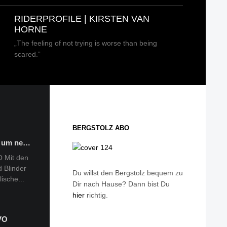
RIDERPROFILE | KIRSTEN VAN
HORNE
„The feeling of not trying is worse than being
scared.”
BERGSTOLZ ABO
t um ne…
rheide …
O Mit den
her
 Blinder
as
Du willst den Bergstolz bequem zu
ische...
m und
Dir nach Hause? Dann bist Du
hier
richtig.
VO