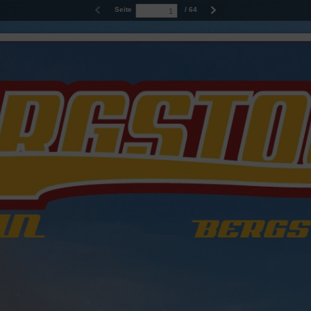
Seite
/ 64