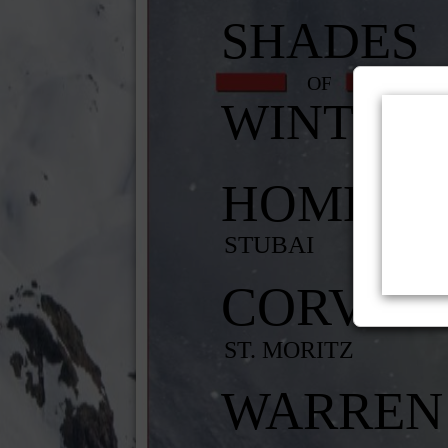
SHADES
OF
WINTER
HOMESP
STUBAI
CORVAT
ST. MORITZ
WARREN