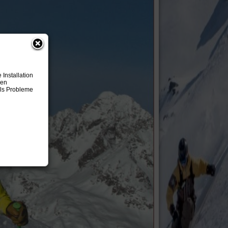
Installation
nen
lls Probleme