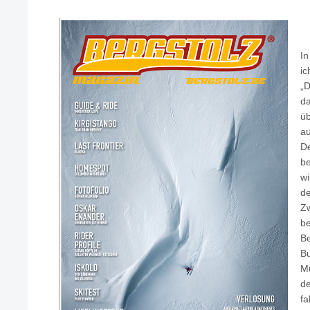
I
ic
„D
da
üb
au
De
be
wi
de
Zw
be
Be
Bu
Mü
de
fa