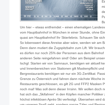
Ei
mi
d
Pa
Ba
Um hier – etwas entfremdet – einen ehemaligen Landesva
vom Hauptbahnhof in München in einer Stunde, ohne Ein
quasi am Hauptbahnhof Ihr Skierlebnis. Schauen Sie sic
So lobenswert diese Anreise aber wäre, werden wir am 
Denn dann mutiert die Zugspitzbahn zum Lift. Wir brau
es dürfen nur noch 25% der Personen aus dem Bahnhof r
anderen Seite reingefahren sind! Oder am Beispiel unse
Ischgl: Starten wir von Samnaun, benötigen wir aktuell kei
und Innenbereichen von Stationen gilt Maskenpflicht und
Bergrestaurants benötigen wir nur ein 3G-Zertifikat. Pass
Grenze zu Österreich und fahren dann nächste Woche ins 
Restaurants geschlossen, es gilt 2G und FFP2 Masken Pfli
noch mal! Was soll denn dieser Irrsinn. Wir wollen doch n
hat sich das „Skifahren“ in den Köpfen mancher Politiker
höchst infektiösen Aprés-Ski verfestigt. Übersehen wird da
um unseren Spaß geht, sondern ganze Täler und Region