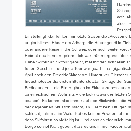
Hotelier
Skisho
wohl ei
also – 
Perspek
Einstellung! Klar fehlten mir letzte Saison die „Awesome 
unglaublichen Hänge am Arlberg, die Hüttengaudi in Fieb
oder andere Reise in die Schweiz oder noch weiter weg. 
Heimat neu kennen-gelernt. Ich war früh morgens, über 
Habe Skitour an Skitour gereiht, mal mit den schnellen s
fetten Geschirr – und jede Tour war guad – na, gigantisc
April noch den FreerideSkitest am Hintertuxer Gletscher
Industrietester die ersten liftunterstützten Skitage der Sa
Bedingungen – die Bilder gibt es im Skitest zu bestaunen
österreichischem Wohnsitz – die lucky Guys der letzten S
season“. Es kommt also immer auf den Blickwinkel, die 
der gegebenen Situation macht, an. Läuft kein Lift, geh m
schlecht, fahr ma im Wald. Hat es keinen Powder, fahr ma
dass Skifahren so vielfältig ist. Und dass es eigentlich 
Berge so viel Kraft geben, dass es uns immer wieder rauft