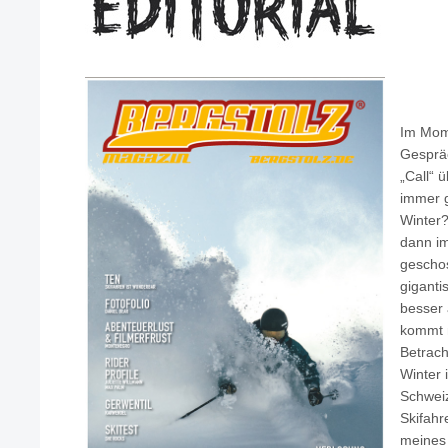
Im Mome
Gespräc
„Call“ 
immer g
Winter
dann im
geschos
giganti
besser 
kommt n
Betrach
Winter 
Schwei
Skifahr
meines