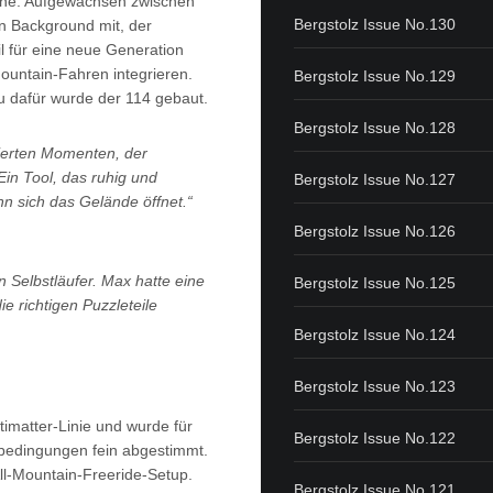
zene. Aufgewachsen zwischen
Bergstolz Issue No.130
en Background mit, der
il für eine neue Generation
Mountain-Fahren integrieren.
Bergstolz Issue No.129
 dafür wurde der 114 gebaut.
Bergstolz Issue No.128
irierten Momenten, der
 Ein Tool, das ruhig und
Bergstolz Issue No.127
enn sich das Gelände öffnet.“
Bergstolz Issue No.126
 Selbstläufer. Max hatte eine
Bergstolz Issue No.125
e richtigen Puzzleteile
Bergstolz Issue No.124
Bergstolz Issue No.123
imatter-Linie und wurde für
Bergstolz Issue No.122
ebedingungen fein abgestimmt.
All-Mountain-Freeride-Setup.
Bergstolz Issue No.121