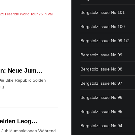
Bergstolz Issue No.101
025
Freeride World Tour 26 in Val
Bergstolz Issue No.100
Bergstolz Issue No.99 1/2
Bergstolz Issue No.99
Bergstolz Issue No.98
den: Neue Jum…
ie Bike Republic Sölden
Bergstolz Issue No 97
ng...
Bergstolz Issue No 96
Bergstolz Issue No 95
lfelden Leog…
Bergstolz Issue No 94
nd Jubiläumsaktionen Während