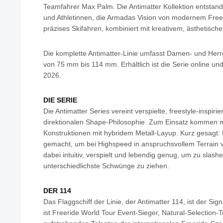
Teamfahrer Max Palm. Die Antimatter Kollektion entstand
und Athletinnen, die Armadas Vision von modernem Free
präzises Skifahren, kombiniert mit kreativem, ästhetisc
Die komplette Antimatter-Linie umfasst Damen- und Herre
von 75 mm bis 114 mm. Erhältlich ist die Serie online u
2026.
DIE SERIE
Die Antimatter Series vereint verspielte, freestyle-inspiri
direktionalen Shape-Philosophie. Zum Einsatz kommen
Konstruktionen mit hybridem Metall-Layup. Kurz gesagt: D
gemacht, um bei Highspeed in anspruchsvollem Terrain v
dabei intuitiv, verspielt und lebendig genug, um zu slas
unterschiedlichste Schwünge zu ziehen.
DER 114
Das Flaggschiff der Linie, der Antimatter 114, ist der Si
ist Freeride World Tour Event-Sieger, Natural-Selection-