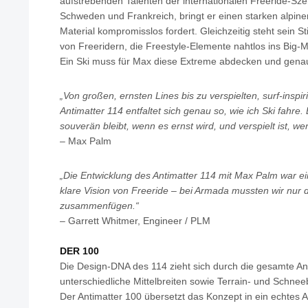
aufstrebenden Talenten der internationalen Freeride-S
Schweden und Frankreich, bringt er einen starken alpin
Material kompromisslos fordert. Gleichzeitig steht sein St
von Freeridern, die Freestyle-Elemente nahtlos ins Big-
Ein Ski muss für Max diese Extreme abdecken und genau
„Von großen, ernsten Lines bis zu verspielten, surf-insp
Antimatter 114 entfaltet sich genau so, wie ich Ski fahre.
souverän bleibt, wenn es ernst wird, und verspielt ist, w
– Max Palm
„Die Entwicklung des Antimatter 114 mit Max Palm war ein
klare Vision von Freeride – bei Armada mussten wir nur di
zusammenfügen.“
– Garrett Whitmer, Engineer / PLM
DER 100
Die Design-DNA des 114 zieht sich durch die gesamte Ant
unterschiedliche Mittelbreiten sowie Terrain- und Schne
Der Antimatter 100 übersetzt das Konzept in ein echtes 