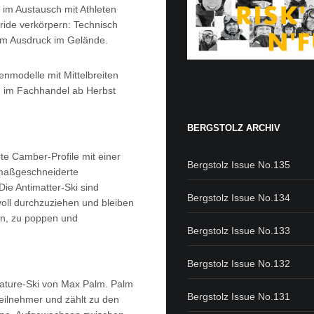
 im Austausch mit Athleten
ride verkörpern: Technisch
hem Ausdruck im Gelände.
nmodelle mit Mittelbreiten
nd im Fachhandel ab Herbst
BERGSTOLZ ARCHIV
erte Camber-Profile mit einer
Bergstolz Issue No.135
 maßgeschneiderte
ie Antimatter-Ski sind
Bergstolz Issue No.134
oll durchzuziehen und bleiben
hen, zu poppen und
Bergstolz Issue No.133
Bergstolz Issue No.132
gnature-Ski von Max Palm. Palm
Bergstolz Issue No.131
Teilnehmer und zählt zu den