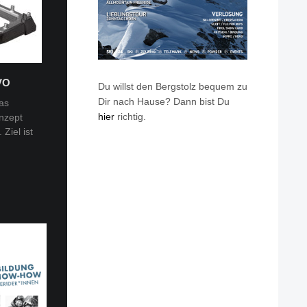
VO
Du willst den Bergstolz bequem zu
Dir nach Hause? Dann bist Du
as
hier
richtig.
nzept
 Tobi
Ziel ist
en: Van
eren die