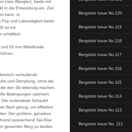
on (née Wangler), beide mit
 in die Entwicklung ein. Ziel
Bergstolz Issue No.120
en kann, in
Pop und Lebendigkeit bietet,
Bergstolz Issue No.119
 ist mit
 erhältlich.
Bergstolz Issue No.118
 und 93 mm Mittelbreite
rführen.
Bergstolz Issue No.117
Bergstolz Issue No.116
 konisch verlaufende
ruhe und Dämpfung, ohne die
Bergstolz Issue No.115
 die den Ski lebendig machen.
afte Bedingungen optimiert,
Bergstolz Issue No.114
. Die multiradiale Schaufel
ber flach genug, um effektive
Bergstolz Issue No.113
lten. Der größere, geradere
ährend ausreichend Tail-Rise
Bergstolz Issue No. 112
 im gesamten Berg zu landen.