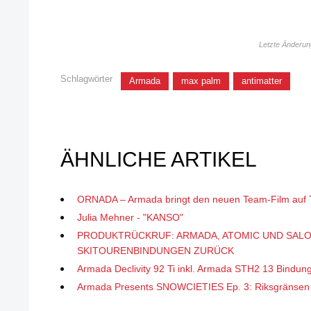
Letzte Änderu
Schlagwörter
Armada
max palm
antimatter
ÄHNLICHE ARTIKEL
ORNADA – Armada bringt den neuen Team-Film auf 
Julia Mehner - "KANSO"
PRODUKTRÜCKRUF: ARMADA, ATOMIC UND SAL
SKITOURENBINDUNGEN ZURÜCK
Armada Declivity 92 Ti inkl. Armada STH2 13 Bindun
Armada Presents SNOWCIETIES Ep. 3: Riksgränsen