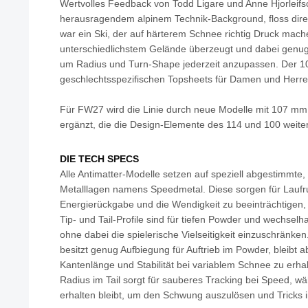
Wertvolles Feedback von Todd Ligare und Anne Hjorleifs
herausragendem alpinem Technik-Background, floss direkt
war ein Ski, der auf härterem Schnee richtig Druck mach
unterschiedlichstem Gelände überzeugt und dabei genug 
um Radius und Turn-Shape jederzeit anzupassen. Der 100
geschlechtsspezifischen Topsheets für Damen und Herren
Für FW27 wird die Linie durch neue Modelle mit 107 mm
ergänzt, die die Design-Elemente des 114 und 100 weite
DIE TECH SPECS
Alle Antimatter-Modelle setzen auf speziell abgestimmte,
Metalllagen namens Speedmetal. Diese sorgen für Lauf
Energierückgabe und die Wendigkeit zu beeinträchtigen,
Tip- und Tail-Profile sind für tiefen Powder und wechselh
ohne dabei die spielerische Vielseitigkeit einzuschränken
besitzt genug Aufbiegung für Auftrieb im Powder, bleibt a
Kantenlänge und Stabilität bei variablem Schnee zu erha
Radius im Tail sorgt für sauberes Tracking bei Speed, w
erhalten bleibt, um den Schwung auszulösen und Tricks