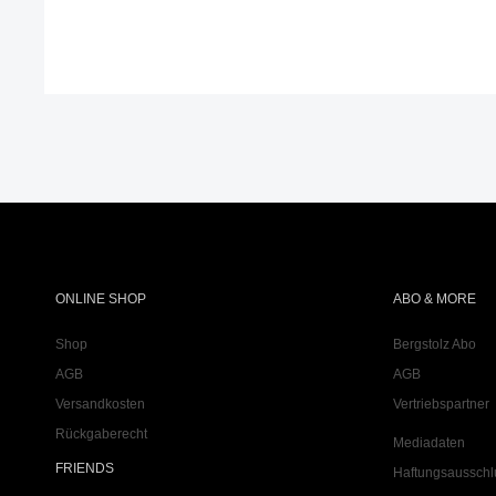
ONLINE SHOP
ABO & MORE
Shop
Bergstolz Abo
AGB
AGB
Versandkosten
Vertriebspartner
Rückgaberecht
Mediadaten
FRIENDS
Haftungsausschl