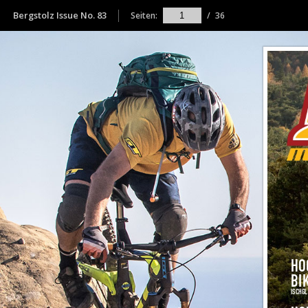
Bergstolz Issue No. 83
Seiten:
/
36