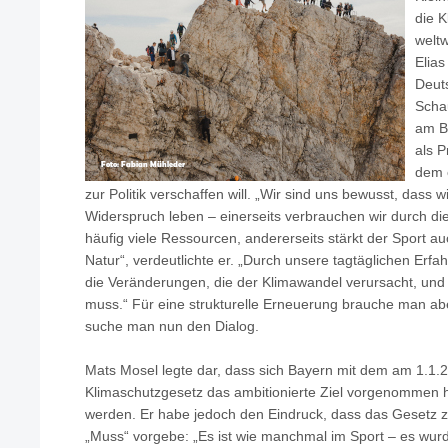
die K
weltw
Elias
Deut
Schau
am Be
als P
dem 
zur Politik verschaffen will. „Wir sind uns bewusst, dass 
Widerspruch leben – einerseits verbrauchen wir durch di
häufig viele Ressourcen, andererseits stärkt der Sport a
Natur“, verdeutlichte er. „Durch unsere tagtäglichen Erfa
die Veränderungen, die der Klimawandel verursacht, und
muss.“ Für eine strukturelle Erneuerung brauche man aber
suche man nun den Dialog.
Mats Mosel legte dar, dass sich Bayern mit dem am 1.1.2
Klimaschutzgesetz das ambitionierte Ziel vorgenommen h
werden. Er habe jedoch den Eindruck, dass das Gesetz z
„Muss“ vorgebe: „Es ist wie manchmal im Sport – es wurd