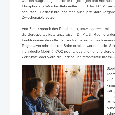
wurden aufgrund gesetzlicher Regelungen das Blei aus 
Phosphor aus Waschmitteln entfernt und das FCKW verbo
schützen.“ Deshalb brauche man auch jetzt klare Vorgabe
Zwischenziele setzen.
Ana Zirner sprach das Problem an, umweltgerecht mit de
die Bergsportgebiete anzureisen. Dr. Martin Ruoff erwide
Funktionieren des öffentlichen Nahverkehrs durch einen
Regionalverkehrs bei der Bahn erreicht werden solle. Sei
individuelle Mobilität CO2-neutral gestalten und fordere 
Zertifikate oder wolle die Ladesäuleninfrastruktur massi
Steph
Team
verfa
klima
klar:
aufsc
Wir h
Auto
schne