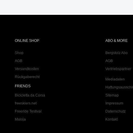
ONLINE SHOP
ABO & MORE
Shop
Bergstolz Abo
AGB
AGB
Versandkosten
Vertriebspartner
Rückgaberecht
Mediadaten
FRIENDS
Haftungsausschl
Bicicletta da Corsa
Sitemap
freeskiers.net
Impressum
Freeride Testival
Datenschutz
Maloja
Kontakt