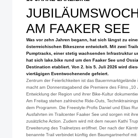
JUBILÄUMSWOC
AM FAAKER SEE
Was vor zehn Jahren begann, hat sich längst zu einer
österreichischen Bikeszene entwickelt. Mit zwei Trailc
Pumptracks, einer stetig wachsenden Infrastruktur 
hat sich lake.bike rund um den Faaker See und Ossia
Destination etabliert. Von 2. bis 5. Juli 2026 wird di
viertägigen Eventwochenende gefeiert.
Zentrum der Feierlichkeiten ist das Bauernmarktgelände
macht am Donnerstagabend die Premiere des Films „10 Ja
Entwicklung der Region und ihrer Bike-Kultur dokumentier
Am Freitag stehen zahlreiche Ride-Outs, Techniktraining
dem Programm. Die Freestyle-Profis Daniel und Elias R
Ausfahrten im Trailcenter Faaker See und sorgen mit ih
zusätzliche Action. Zudem wird mit dem neuen Kathi Trupp
Erweiterung des Trailnetzes eröffnet. Der nach der Kärnt
benannte Trail verbindet künftig den Baumgartnerhof mit