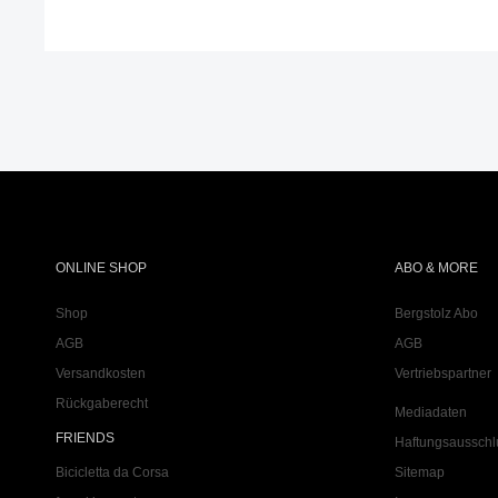
ONLINE SHOP
ABO & MORE
Shop
Bergstolz Abo
AGB
AGB
Versandkosten
Vertriebspartner
Rückgaberecht
Mediadaten
FRIENDS
Haftungsausschl
Bicicletta da Corsa
Sitemap