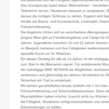
Kompetenzen und die Fähigkeit, eigenverantwortliche Ent
Das Grundprinzip lautet dabei: Wahrnehmen – beurteilen
Teilnehmer lernen, Situationen bewusst zu analysieren, 
daraus die richtigen Schlüsse zu ziehen. Ergänzt wird d
Inhalte wie Brems- und Kurventechnik, Linienwahl, Orien
Fahrtechniktraining.
Die Angebote richten sich an verschiedene Altersgruppen
jüngere Biker gibt es Familienangebote und Camps für K
Jahren. Jugendliche zwischen 13 und 16 Jahren können 
im Bikepark trainieren und ihre Fähigkeiten weiterentwicke
spezielle Kurse nur für Mädchen.
Ein idealer Einstieg für alle ab 14 Jahren ist der eintägig
zum Start in die Bikesaison eignet. Für ambitionierte Mou
die mehrtägige BIKE SESSION die Möglichkeit, technische
verbessern und gleichzeitig ein tieferes Verständnis fü
Sicherheit am Trail zu entwickeln.
Mit seinem ganzheitlichen Ansatz schließt risk´n´fun bike
Fahrtechniktraining und Sicherheitsbewusstsein. Denn we
Mountainbiken haben möchte, braucht nicht nur Können 
die Fähigkeit, Situationen richtig einzuschätzen und vera
Entscheidungen zu treffen.