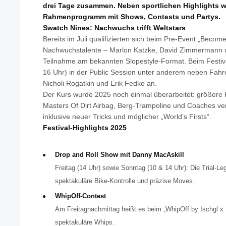
drei Tage zusammen. Neben sportlichen Highlights war
Rahmenprogramm mit Shows, Contests und Partys.
Swatch Nines: Nachwuchs trifft Weltstars
Bereits im Juli qualifizierten sich beim Pre-Event „Becom
Nachwuchstalente – Marlon Katzke, David Zimmermann un
Teilnahme am bekannten Slopestyle-Format. Beim Festiv
16 Uhr) in der Public Session unter anderem neben Fahr
Nicholi Rogatkin und Erik Fedko an.
Der Kurs wurde 2025 noch einmal überarbeitet: größere K
Masters Of Dirt Airbag, Berg-Trampoline und Coaches ve
inklusive neuer Tricks und möglicher „World’s Firsts“.
Festival-Highlights 2025
Drop and Roll Show mit Danny MacAskill
Freitag (14 Uhr) sowie Sonntag (10 & 14 Uhr): Die Trial-L
spektakuläre Bike-Kontrolle und präzise Moves.
WhipOff-Contest
Am Freitagnachmittag heißt es beim „WhipOff by Ischgl x I
spektakuläre Whips.