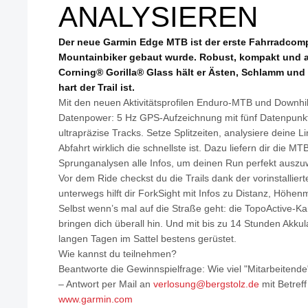
ANALYSIEREN
Der neue Garmin Edge MTB ist der erste Fahrradcompu
Mountainbiker gebaut wurde. Robust, kompakt und au
Corning® Gorilla® Glass hält er Ästen, Schlamm und 
hart der Trail ist.
Mit den neuen Aktivitätsprofilen Enduro-MTB und Downhi
Datenpower: 5 Hz GPS-Aufzeichnung mit fünf Datenpunkt
ultrapräzise Tracks. Setze Splitzeiten, analysiere deine 
Abfahrt wirklich die schnellste ist. Dazu liefern dir die M
Sprunganalysen alle Infos, um deinen Run perfekt auszu
Vor dem Ride checkst du die Trails dank der vorinstalliert
unterwegs hilft dir ForkSight mit Infos zu Distanz, Höhen
Selbst wenn’s mal auf die Straße geht: die TopoActive-Ka
bringen dich überall hin. Und mit bis zu 14 Stunden Akkul
langen Tagen im Sattel bestens gerüstet.
Wie kannst du teilnehmen?
Beantworte die Gewinnspielfrage: Wie viel "Mitarbeitende
– Antwort per Mail an
verlosung@bergstolz.de
mit Betreff
www.garmin.com