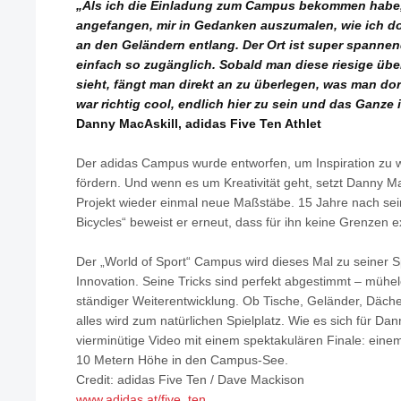
„Als ich die Einladung zum Campus bekommen habe, 
angefangen, mir in Gedanken auszumalen, wie ich dor
an den Geländern entlang. Der Ort ist super spannen
einfach so zugänglich. Sobald man diese riesige üb
sieht, fängt man direkt an zu überlegen, was man do
war richtig cool, endlich hier zu sein und das Ganze
Danny MacAskill, adidas Five Ten Athlet
Der adidas Campus wurde entworfen, um Inspiration zu w
fördern. Und wenn es um Kreativität geht, setzt Danny M
Projekt wieder einmal neue Maßstäbe. 15 Jahre nach sei
Bicycles“ beweist er erneut, dass für ihn keine Grenzen ex
Der „World of Sport“ Campus wird dieses Mal zu seiner Sp
Innovation. Seine Tricks sind perfekt abgestimmt – mühe
ständiger Weiterentwicklung. Ob Tische, Geländer, Däche
alles wird zum natürlichen Spielplatz. Wie es sich für Da
vierminütige Video mit einem spektakulären Finale: einem
10 Metern Höhe in den Campus-See.
Credit: adidas Five Ten / Dave Mackison
www.adidas.at/five_ten