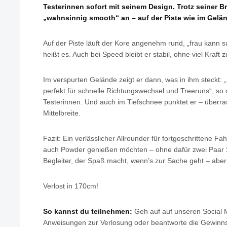
Testerinnen sofort mit seinem Design. Trotz seiner Bre
„wahnsinnig smooth“ an – auf der Piste wie im Gelä
Auf der Piste läuft der Kore angenehm rund, „frau kann 
heißt es. Auch bei Speed bleibt er stabil, ohne viel Kraft 
Im verspurten Gelände zeigt er dann, was in ihm steckt: „
perfekt für schnelle Richtungswechsel und Treeruns“, so
Testerinnen. Und auch im Tiefschnee punktet er – überras
Mittelbreite.
Fazit: Ein verlässlicher Allrounder für fortgeschrittene Fa
auch Powder genießen möchten – ohne dafür zwei Paar S
Begleiter, der Spaß macht, wenn’s zur Sache geht – aber 
Verlost in 170cm!
So kannst du teilnehmen:
Geh auf auf unseren Social M
Anweisungen zur Verlosung oder beantworte die Gewinns