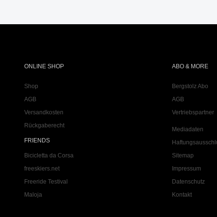
ONLINE SHOP
ABO & MORE
Shop
Bergstolz Abo
AGB
AGB
Versandkosten
Vertriebspartner
Rückgaberecht
Mediadaten
FRIENDS
Haftungsausschl
Bicicletta da Corsa
Sitemap
freeskiers.net
Impressum
Freeride Testival
Datenschutz
Maloja
Kontakt