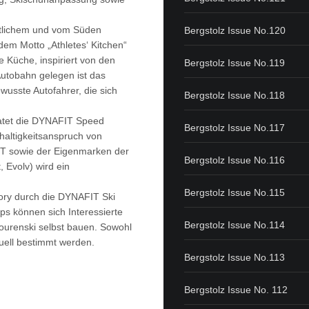
ütlichem und vom Süden
Bergstolz Issue No.120
dem Motto „Athletes‘ Kitchen“
e Küche, inspiriert von den
Bergstolz Issue No.119
Autobahn gelegen ist das
wusste Autofahrer, die sich
Bergstolz Issue No.118
atet die DYNAFIT Speed
Bergstolz Issue No.117
haltigkeitsanspruch von
T sowie der Eigenmarken der
Bergstolz Issue No.116
 Evolv) wird ein
Bergstolz Issue No.115
ory durch die DYNAFIT Ski
 können sich Interessierte
Bergstolz Issue No.114
ourenski selbst bauen. Sowohl
uell bestimmt werden.
Bergstolz Issue No.113
Bergstolz Issue No. 112