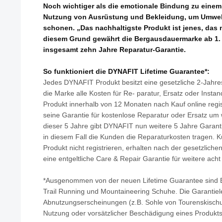
Noch wichtiger als die emotionale Bindung zu einem P
Nutzung von Ausrüstung und Bekleidung, um Umwel
schonen. „Das nachhaltigste Produkt ist jenes, das m
diesem Grund gewährt die Bergausdauermarke ab 1. 
insgesamt zehn Jahre Reparatur-Garantie.
So funktioniert die DYNAFIT Lifetime Guarantee*:
Jedes DYNAFIT Produkt besitzt eine gesetzliche 2-Jahr
die Marke alle Kosten für Re- paratur, Ersatz oder Instan
Produkt innerhalb von 12 Monaten nach Kauf online regis
seine Garantie für kostenlose Reparatur oder Ersatz um 
dieser 5 Jahre gibt DYNAFIT nun weitere 5 Jahre Garant
in diesem Fall die Kunden die Reparaturkosten tragen. 
Produkt nicht registrieren, erhalten nach der gesetzliche
eine entgeltliche Care & Repair Garantie für weitere acht
*Ausgenommen von der neuen Lifetime Guarantee sind Ba
Trail Running und Mountaineering Schuhe. Die Garantiele
Abnutzungserscheinungen (z.B. Sohle von Tourenskischuh,
Nutzung oder vorsätzlicher Beschädigung eines Produkts