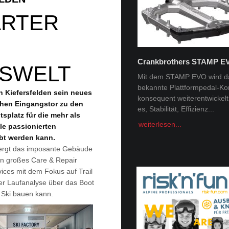
ARTER
Crankbrothers STAMP E
ISWELT
Tobi Tritscher x Van Deer
Mit dem STAMP EVO wird d
bekannte Plattformpedal-Ko
Im Schnee Zuhause Name:
n Kiefersfelden sein neues
konsequent weiterentwickelt. 
Trischer Alter: 31Homespot:
chen Eingangstor zu den
es, Stabilität, Effizienz...
Schladming, AustriaSponsor
tsplatz für die mehr als
Deer, Norrona Berge faszini
weiterlesen...
le passionierten
Menschheit -...
ebt werden kann.
weiterlesen...
ergt das imposante Gebäude
ein großes Care & Repair
ices mit dem Fokus auf Trail
er Laufanalyse über das Boot
n Ski bauen kann.