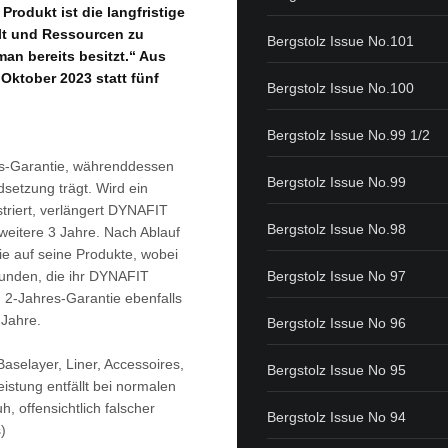
rodukt ist die langfristige
t und Ressourcen zu
Bergstolz Issue No.101
an bereits besitzt.“ Aus
Oktober 2023 statt fünf
Bergstolz Issue No.100
Bergstolz Issue No.99 1/2
es-Garantie, währenddessen
Bergstolz Issue No.99
dsetzung trägt. Wird ein
triert, verlängert DYNAFIT
Bergstolz Issue No.98
weitere 3 Jahre. Nach Ablauf
ie auf seine Produkte, wobei
Bergstolz Issue No 97
Kunden, die ihr DYNAFIT
n 2-Jahres-Garantie ebenfalls
 Jahre.
Bergstolz Issue No 96
selayer, Liner, Accessoires,
Bergstolz Issue No 95
istung entfällt bei normalen
 offensichtlich falscher
Bergstolz Issue No 94
)