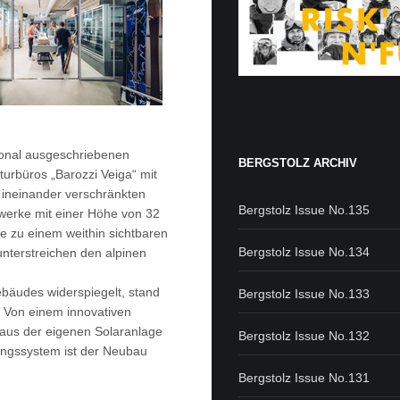
onal ausgeschriebenen
BERGSTOLZ ARCHIV
urbüros „Barozzi Veiga“ mit
i ineinander verschränkten
Bergstolz Issue No.135
kwerke mit einer Höhe von 32
 zu einem weithin sichtbaren
Bergstolz Issue No.134
nterstreichen den alpinen
ebäudes widerspiegelt, stand
Bergstolz Issue No.133
 Von einem innovativen
aus der eigenen Solaranlage
Bergstolz Issue No.132
tungssystem ist der Neubau
Bergstolz Issue No.131