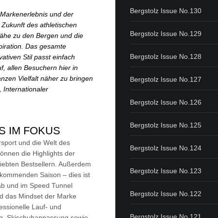
Bergstolz Issue No.130
-Markenerlebnis und der
 Zukunft des athletischen
Bergstolz Issue No.129
Nähe zu den Bergen und die
piration. Das gesamte
Bergstolz Issue No.128
tiven Stil passt einfach
f, allen Besuchern hier in
nzen Vielfalt näher zu bringen
Bergstolz Issue No.127
 Internationaler
Bergstolz Issue No.126
Bergstolz Issue No.125
 IM FOKUS
sport und die Welt des
Bergstolz Issue No.124
nnen die Highlights der
liebten Bestsellern. Außerdem
Bergstolz Issue No.123
r kommenden Saison – dies ist
Lab und im Speed Tunnel
Bergstolz Issue No.122
nd das Mindset der Marke
essionelle Lauf- und
Bergstolz Issue No.121
ng, Skischuhanpassung sowie