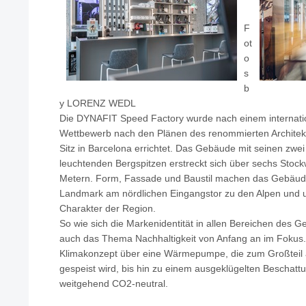
F
ot
o
s
b
y LORENZ WEDL
Die DYNAFIT Speed Factory wurde nach einem internati
Wettbewerb nach den Plänen des renommierten Architekt
Sitz in Barcelona errichtet. Das Gebäude mit seinen zwe
leuchtenden Bergspitzen erstreckt sich über sechs Stoc
Metern. Form, Fassade und Baustil machen das Gebäude
Landmark am nördlichen Eingangstor zu den Alpen und u
Charakter der Region.
So wie sich die Markenidentität in allen Bereichen des G
auch das Thema Nachhaltigkeit von Anfang an im Fokus.
Klimakonzept über eine Wärmepumpe, die zum Großteil 
gespeist wird, bis hin zu einem ausgeklügelten Beschat
weitgehend CO2-neutral.