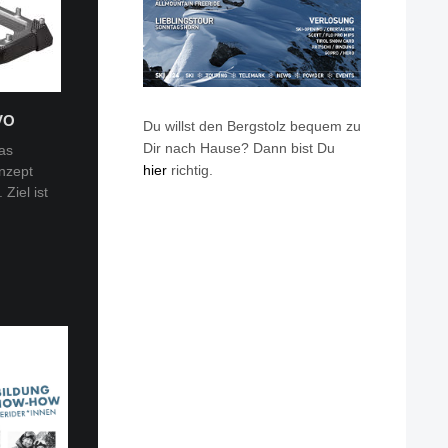
VO
Du willst den Bergstolz bequem zu
Dir nach Hause? Dann bist Du
as
hier
richtig.
nzept
 Tobi
Ziel ist
en: Van
eren die