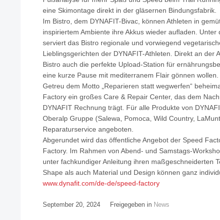
eine Skimontage direkt in der gläsernen Bindungsfabrik.
Im Bistro, dem DYNAFIT-Bivac, können Athleten in gem
inspiriertem Ambiente ihre Akkus wieder aufladen. Unter 
serviert das Bistro regionale und vorwiegend vegetarisch
Lieblingsgerichten der DYNAFIT-Athleten. Direkt an der 
Bistro auch die perfekte Upload-Station für ernährungsbe
eine kurze Pause mit mediterranem Flair gönnen wollen.
Getreu dem Motto „Reparieren statt wegwerfen“ beheim
Factory ein großes Care & Repair Center, das dem Nach
DYNAFIT Rechnung trägt. Für alle Produkte von DYNAFI
Oberalp Gruppe (Salewa, Pomoca, Wild Country, LaMunt,
Reparaturservice angeboten.
Abgerundet wird das öffentliche Angebot der Speed Fact
Factory. Im Rahmen von Abend- und Samstags-Workshops
unter fachkundiger Anleitung ihren maßgeschneiderten T
Shape als auch Material und Design können ganz individ
www.dynafit.com/de-de/speed-factory
September 20, 2024
Freigegeben in
News