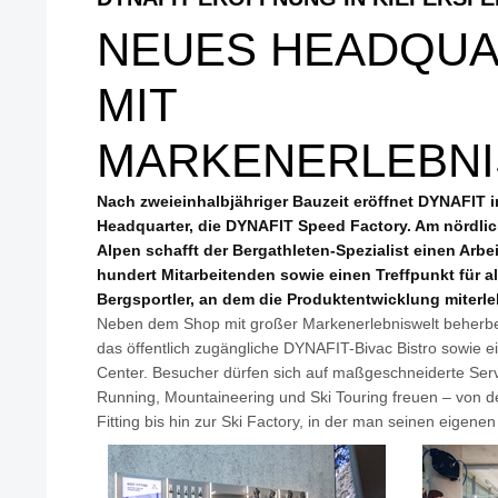
NEUES HEADQU
MIT
MARKENERLEBN
Nach zweieinhalbjähriger Bauzeit eröffnet DYNAFIT i
Headquarter, die DYNAFIT Speed Factory. Am nördli
Alpen schafft der Bergathleten-Spezialist einen Arbei
hundert Mitarbeitenden sowie einen Treffpunkt für al
Bergsportler, an dem die Produktentwicklung miterl
Neben dem Shop mit großer Markenerlebniswelt beherb
das öffentlich zugängliche DYNAFIT-Bivac Bistro sowie 
Center. Besucher dürfen sich auf maßgeschneiderte Serv
Running, Mountaineering und Ski Touring freuen – von d
Fitting bis hin zur Ski Factory, in der man seinen eigene