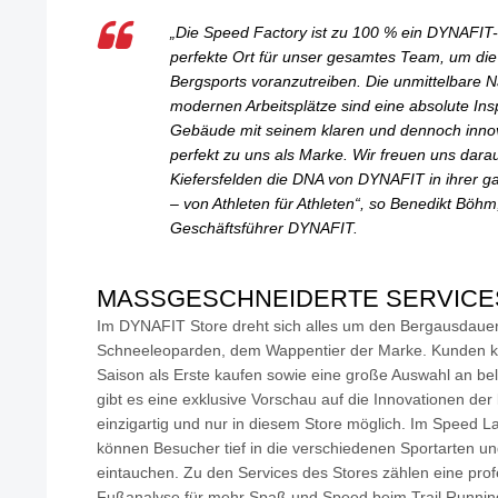
„Die Speed Factory ist zu 100 % ein DYNAFIT
perfekte Ort für unser gesamtes Team, um die
Bergsports voranzutreiben. Die unmittelbare 
modernen Arbeitsplätze sind eine absolute Ins
Gebäude mit seinem klaren und dennoch innova
perfekt zu uns als Marke. Wir freuen uns darau
Kiefersfelden die DNA von DYNAFIT in ihrer ga
– von Athleten für Athleten“, so Benedikt Böhm,
Geschäftsführer DYNAFIT.
MASSGESCHNEIDERTE SERVICES
Im DYNAFIT Store dreht sich alles um den Bergausdauer
Schneeleoparden, dem Wappentier der Marke. Kunden kö
Saison als Erste kaufen sowie eine große Auswahl an be
gibt es eine exklusive Vorschau auf die Innovationen de
einzigartig und nur in diesem Store möglich. Im Speed 
können Besucher tief in die verschiedenen Sportarten u
eintauchen. Zu den Services des Stores zählen eine prof
Fußanalyse für mehr Spaß und Speed beim Trail Runni