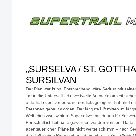
„SURSELVA / ST. GOTTH
SURSILVAN
Der Plan war kühn! Entsprechend wäre Sedrun mit seiner
Tor in die Unterwelt - die weltweite Aufmerksamkeit sich
unterhalb des Dorfes wäre der tiefstgelegene Bahnhof mit
Personen gebaut worden. Der längste Lift mitten im läng
Welt, dies zwei weitere Superlative, mit denen für Schwe
Fortschrittlichkeit hätte geworben werden können. Hätte!
abenteuerlichen Pläne ist nicht weiter schlimm – nach Sed
der Rhätischen Bahn statt mit dem Intercity-Zug Zürich-