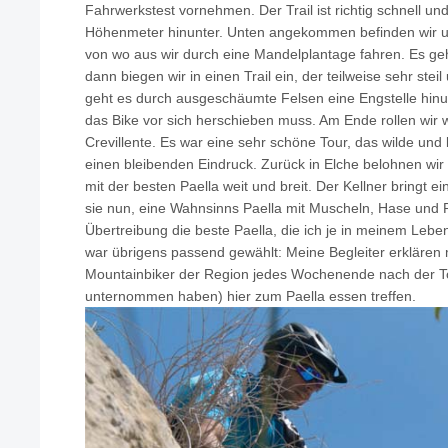
Fahrwerkstest vornehmen. Der Trail ist richtig schnell un
Höhenmeter hinunter. Unten angekommen befinden wir u
von wo aus wir durch eine Mandelplantage fahren. Es ge
dann biegen wir in einen Trail ein, der teilweise sehr stei
geht es durch ausgeschäumte Felsen eine Engstelle hinun
das Bike vor sich herschieben muss. Am Ende rollen wir w
Crevillente. Es war eine sehr schöne Tour, das wilde und 
einen bleibenden Eindruck. Zurück in Elche belohnen wir 
mit der besten Paella weit und breit. Der Kellner bringt ei
sie nun, eine Wahnsinns Paella mit Muscheln, Hase und 
Übertreibung die beste Paella, die ich je in meinem Leb
war übrigens passend gewählt: Meine Begleiter erklären m
Mountainbiker der Region jedes Wochenende nach der To
unternommen haben) hier zum Paella essen treffen.