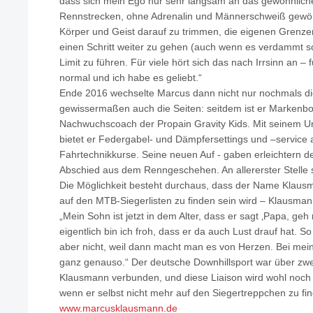
dass sich mein Ego nur sehr langsam an das gewöhnlich
Rennstrecken, ohne Adrenalin und Männerschweiß gewöhn
Körper und Geist darauf zu trimmen, die eigenen Grenze
einen Schritt weiter zu gehen (auch wenn es verdammt 
Limit zu führen. Für viele hört sich das nach Irrsinn an – 
normal und ich habe es geliebt.“
Ende 2016 wechselte Marcus dann nicht nur nochmals d
gewissermaßen auch die Seiten: seitdem ist er Markenbo
Nachwuchscoach der Propain Gravity Kids. Mit seinem
bietet er Federgabel- und Dämpfersettings und –service
Fahrtechnikkurse. Seine neuen Auf - gaben erleichtern d
Abschied aus dem Renngeschehen. An allererster Stelle s
Die Möglichkeit besteht durchaus, dass der Name Klausm
auf den MTB-Siegerlisten zu finden sein wird – Klausmann 
„Mein Sohn ist jetzt in dem Alter, dass er sagt ‚Papa, geh
eigentlich bin ich froh, dass er da auch Lust drauf hat. So
aber nicht, weil dann macht man es von Herzen. Bei mein
ganz genauso.“ Der deutsche Downhillsport war über zw
Klausmann verbunden, und diese Liaison wird wohl noch
wenn er selbst nicht mehr auf den Siegertreppchen zu fin
www.marcusklausmann.de