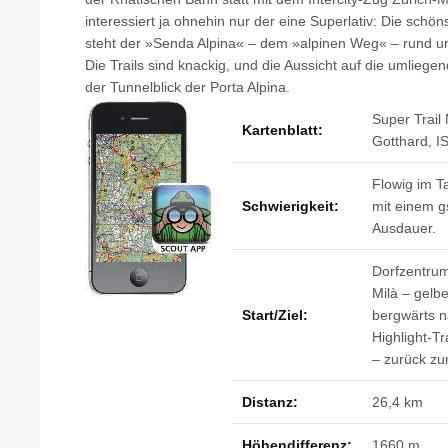
interessiert ja ohnehin nur der eine Superlativ: Die schöns
steht der »Senda Alpina« – dem »alpinen Weg« – rund um
Die Trails sind knackig, und die Aussicht auf die umliege
der Tunnelblick der Porta Alpina.
Super Trail 
Kartenblatt:
Gotthard, 
Flowig im T
Schwierigkeit:
mit einem g
Ausdauer.
Dorfzentru
Milà – gelbe
Start/Ziel:
bergwärts n
Highlight-T
– zurück z
Distanz:
26,4 km
Höhendifferenz:
1660 m