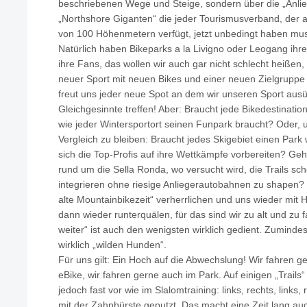
beschriebenen Wege und Steige, sondern über die „Anl
„Northshore Giganten“ die jeder Tourismusverband, der 
von 100 Höhenmetern verfügt, jetzt unbedingt haben mu
Natürlich haben Bikeparks a la Livigno oder Leogang ihr
ihre Fans, das wollen wir auch gar nicht schlecht heißen, 
neuer Sport mit neuen Bikes und einer neuen Zielgruppe 
freut uns jeder neue Spot an dem wir unseren Sport aus
Gleichgesinnte treffen! Aber: Braucht jede Bikedestinati
wie jeder Wintersportort seinen Funpark braucht? Oder, 
Vergleich zu bleiben: Braucht jedes Skigebiet einen Par
sich die Top-Profis auf ihre Wettkämpfe vorbereiten? Geh
rund um die Sella Ronda, wo versucht wird, die Trails sc
integrieren ohne riesige Anliegerautobahnen zu shapen? W
alte Mountainbikezeit“ verherrlichen und uns wieder mit 
dann wieder runterquälen, für das sind wir zu alt und zu f
weiter“ ist auch den wenigsten wirklich gedient. Zumindes
wirklich „wilden Hunden“.
Für uns gilt: Ein Hoch auf die Abwechslung! Wir fahren ge
eBike, wir fahren gerne auch im Park. Auf einigen „Trail
jedoch fast vor wie im Slalomtraining: links, rechts, links,
mit der Zahnbürste geputzt. Das macht eine Zeit lang a