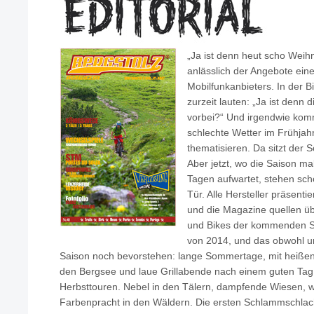
„Ja ist denn heut scho Weih
anlässlich der Angebote ein
Mobilfunkanbieters. In der B
zurzeit lauten: „Ja ist denn 
vorbei?“ Und irgendwie komm
schlechte Wetter im Frühjah
thematisieren. Da sitzt der 
Aber jetzt, wo die Saison ma
Tagen aufwartet, stehen sch
Tür. Alle Hersteller präsenti
und die Magazine quellen ü
und Bikes der kommenden Sa
von 2014, und das obwohl u
Saison noch bevorstehen: lange Sommertage, mit heißen 
den Bergsee und laue Grillabende nach einem guten Tag 
Herbsttouren. Nebel in den Tälern, dampfende Wiesen,
Farbenpracht in den Wäldern. Die ersten Schlammschlacht