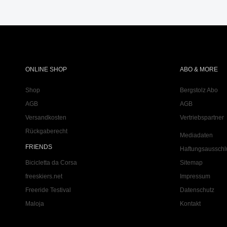
ONLINE SHOP
ABO & MORE
Shop
Bergstolz Abo
AGB
AGB
Versandkosten
Vertriebspartner
Rückgaberecht
Mediadaten
FRIENDS
Haftungsausschl
Bicicletta da Corsa
Sitemap
freeskiers.net
Impressum
Freeride Testival
Datenschutz
Maloja
Kontakt