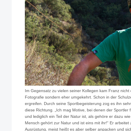
Im Gegensatz zu vielen seiner Kollegen kam Franz nicht 
Fotografie sondern eher umgekehrt. Schon in der Schulzei
ergreifen. Durch seine Sportbegeisterung zog es ihn sehr 
diese Richtung. „Ich mag Motive, bei denen der Sportler fa
und lediglich ein Teil der Natur ist, als gehöre er dazu w
Mensch gehört zur Natur und ist eins mit ihr!“ Er arbeite
Ausrüstung, meist heißt es aber selber anpacken und s