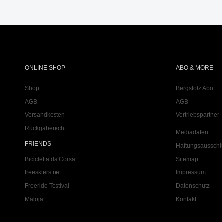
ONLINE SHOP
ABO & MORE
Shop
Bergstolz Abo
AGB
AGB
Versandkosten
Vertriebspartner
Rückgaberecht
Mediadaten
FRIENDS
Haftungsausschl
Bicicletta da Corsa
Sitemap
freeskiers.net
Impressum
Freeride Testival
Datenschutz
Maloja
Kontakt