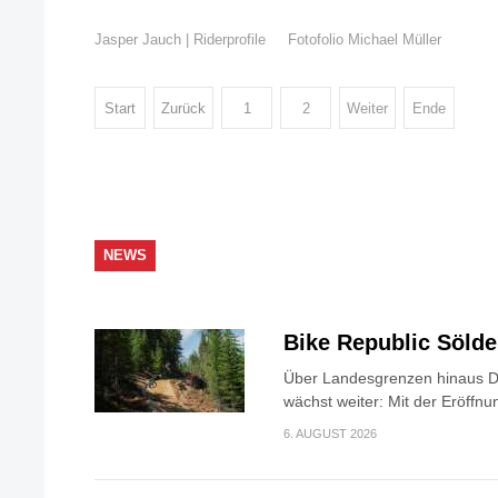
Jasper Jauch | Riderprofile
Fotofolio Michael Müller
Start
Zurück
1
2
Weiter
Ende
NEWS
Bike Republic Söld
Über Landesgrenzen hinaus Di
wächst weiter: Mit der Eröffnun
6. AUGUST 2026