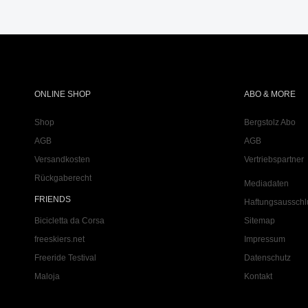
ONLINE SHOP
ABO & MORE
Shop
Bergstolz Abo
AGB
AGB
Versandkosten
Vertriebspartner
Rückgaberecht
Mediadaten
FRIENDS
Haftungsausschl
Bicicletta da Corsa
Sitemap
freeskiers.net
Impressum
Freeride Testival
Datenschutz
Maloja
Kontakt