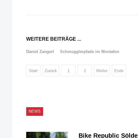
WEITERE BEITRÄGE ...
Daniel Zangerl
Schmugglerpfade im Montafon
Start
Zurück
1
2
Weiter
Ende
NEWS
Bike Republic Söld