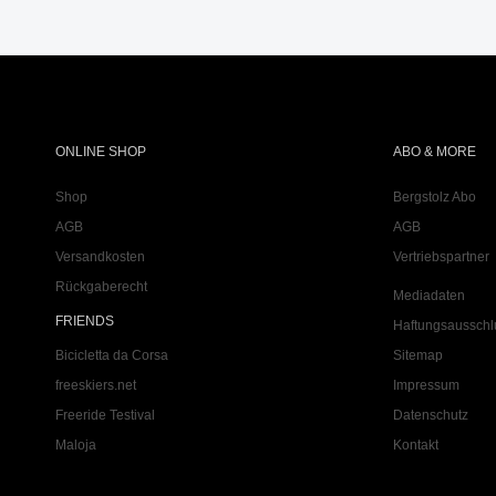
ONLINE SHOP
ABO & MORE
Shop
Bergstolz Abo
AGB
AGB
Versandkosten
Vertriebspartner
Rückgaberecht
Mediadaten
FRIENDS
Haftungsausschl
Bicicletta da Corsa
Sitemap
freeskiers.net
Impressum
Freeride Testival
Datenschutz
Maloja
Kontakt