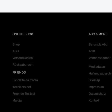
ONLINE SHOP
ABO & MORE
Shop
Bergstolz Abo
AGB
AGB
Versandkosten
Vertriebspartner
Rückgaberecht
Mediadaten
FRIENDS
Haftungsausschl
Bicicletta da Corsa
Sitemap
freeskiers.net
Impressum
Freeride Testival
Datenschutz
Maloja
Kontakt