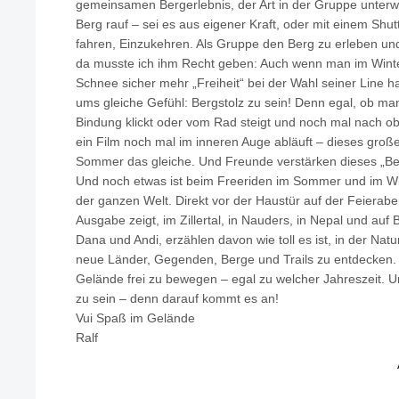
gemeinsamen Bergerlebnis, der Art in der Gruppe unter
Berg rauf – sei es aus eigener Kraft, oder mit einem Shutt
fahren, Einzukehren. Als Gruppe den Berg zu erleben und
da musste ich ihm Recht geben: Auch wenn man im Winte
Schnee sicher mehr „Freiheit“ bei der Wahl seiner Line ha
ums gleiche Gefühl: Bergstolz zu sein! Denn egal, ob ma
Bindung klickt oder vom Rad steigt und noch mal nach ob
ein Film noch mal im inneren Auge abläuft – dieses große 
Sommer das gleiche. Und Freunde verstärken dieses „Ber
Und noch etwas ist beim Freeriden im Sommer und im Wi
der ganzen Welt. Direkt vor der Haustür auf der Feierab
Ausgabe zeigt, im Zillertal, in Nauders, in Nepal und auf 
Dana und Andi, erzählen davon wie toll es ist, in der Nat
neue Länder, Gegenden, Berge und Trails zu entdecken. A
Gelände frei zu bewegen – egal zu welcher Jahreszeit. U
zu sein – denn darauf kommt es an!
Vui Spaß im Gelände
Ralf