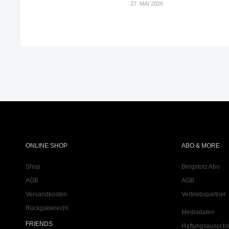
27. MAI 2026
ONLINE SHOP
ABO & MORE
Shop
Bergstolz Abo
AGB
AGB
Versandkosten
Vertriebspartner
Rückgaberecht
Mediadaten
FRIENDS
Haftungsausschl