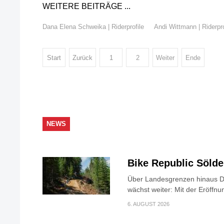
WEITERE BEITRÄGE ...
Dana Elena Schweika | Riderprofile
Andi Wittmann | Riderpro
Start
Zurück
1
2
Weiter
Ende
NEWS
Bike Republic Söld
Über Landesgrenzen hinaus Di
wächst weiter: Mit der Eröffnun
6. AUGUST 2026