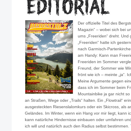
Der offizielle Titel des Bergst
Magazin“ – wobei sich bei u
ums „Freeriden“ dreht. Und 
„Freeriden“ hatte ich gester
nach Garmisch-Partenkirchen
am Handy: Kann man Freeri
Freeriden im Sommer verglei
Freund, der Sommer wie Win
frönt wie ich – meinte „ja“. I
Meine Argumente gegen eine
dass ich im Sommer beim Fr
Mountainbike ja gar nicht so
an Straßen, Wege oder „Trails“ halten. Ein „Flowtrail“ er
ausgesteckten Riesenslalomkurs oder ein Skicross, als a
Geländes. Im Winter, wenn ein Hang vor mir liegt, kann i
kann natürliche Hindernisse einbauen oder umfahren u
ich will und natürlich auch den Radius selbst bestimmen.