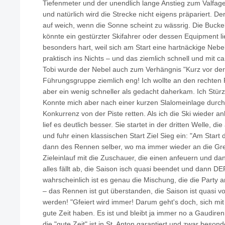
Tiefenmeter und der unendlich lange Anstieg zum Valfage
und natürlich wird die Strecke nicht eigens präpariert. D
auf weich, wenn die Sonne scheint zu wässrig. Die Bucke
könnte ein gestürzter Skifahrer oder dessen Equipment l
besonders hart, weil sich am Start eine hartnäckige Nebe
praktisch ins Nichts – und das ziemlich schnell und mit c
Tobi wurde der Nebel auch zum Verhängnis "Kurz vor de
Führungsgruppe ziemlich eng! Ich wollte an den rechten 
aber ein wenig schneller als gedacht daherkam. Ich Stür
Konnte mich aber nach einer kurzen Slalomeinlage durc
Konkurrenz von der Piste retten. Als ich die Ski wieder anh
lief es deutlich besser. Sie startet in der dritten Welle, die
und fuhr einen klassischen Start Ziel Sieg ein: "Am Start
dann des Rennen selber, wo ma immer wieder an die G
Zieleinlauf mit die Zuschauer, die einen anfeuern und dan
alles fällt ab, die Saison isch quasi beendet und dann D
wahrscheinlich ist es genau die Mischung, die die Part
– das Rennen ist gut überstanden, die Saison ist quasi vor
werden! "Gfeiert wird immer! Darum geht's doch, sich mit
gute Zeit haben. Es ist und bleibt ja immer no a Gaudire
die "gute Zeit" ist in St. Anton garantiert und zwar bes