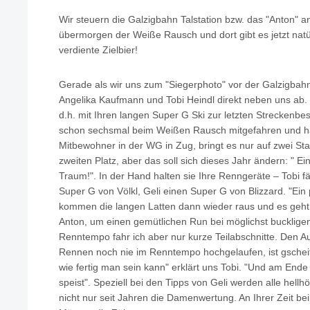
Wir steuern die Galzigbahn Talstation bzw. das "Anton" a
übermorgen der Weiße Rausch und dort gibt es jetzt natü
verdiente Zielbier!
Gerade als wir uns zum "Siegerphoto" vor der Galzigbah
Angelika Kaufmann und Tobi Heindl direkt neben uns ab. 
d.h. mit Ihren langen Super G Ski zur letzten Streckenbes
schon sechsmal beim Weißen Rausch mitgefahren und hat
Mitbewohner in der WG in Zug, bringt es nur auf zwei Sta
zweiten Platz, aber das soll sich dieses Jahr ändern: " E
Traum!". In der Hand halten sie Ihre Renngeräte – Tobi 
Super G von Völkl, Geli einen Super G von Blizzard. "E
kommen die langen Latten dann wieder raus und es geht n
Anton, um einen gemütlichen Run bei möglichst bucklige
Renntempo fahr ich aber nur kurze Teilabschnitte. Den Au
Rennen noch nie im Renntempo hochgelaufen, ist gscheite
wie fertig man sein kann" erklärt uns Tobi. "Und am Ende 
speist". Speziell bei den Tipps von Geli werden alle hellhör
nicht nur seit Jahren die Damenwertung. An Ihrer Zeit be