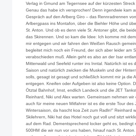
Verlag in Gmund am Tegernsee auf der kürzesten Streck 
Genau das habe ich versprochen! Denn irgendwie kam 
Gespräch auf den Arlberg Giro – das Rennradrennen von
Arlbergpass ins Montafon, über die Biehler Höhe und übe
St. Anton. Und ob es denn viele St. Antoner gibt, die be
das Skirennen. Und so kam die Idee: Ich komme mit dem
mir entgegen und wir fahren den Weißen Rausch gemeins
begleitet mich noch ein Freund, der sich aber leider am 
verabschieden muß. Allein geht es also an der Isar entla
Mittenwald und Seefeld runter ins Inntal. Natürlich ist es 
Saison und natürlich zwicken die Muskeln und der Hinter
solls, gesagt ist gesagt und schließlich kommt mir ja die
entgegen. Kneifen oder Aufgeben ist also keine Option. Das
Ötztal Bahnhof, Imst, endlich Landeck und die JET Tankst
Reinhard, Niki und Alex warten. Gemeinsam nehmen wir di
auch für meine neuen Mitfahrer ist es die erste Tour des J
Wintersaison, da hascht koa Zeit zum Radln!" Reinhard 
Skilehrern, Niki hat das Hotel noch gut voll und sitzt wirk
auf dem Rad. Dementsprechend locker geht es, bedingt n
500HM die wir nun vor uns haben, hinauf nach St. Anton. 