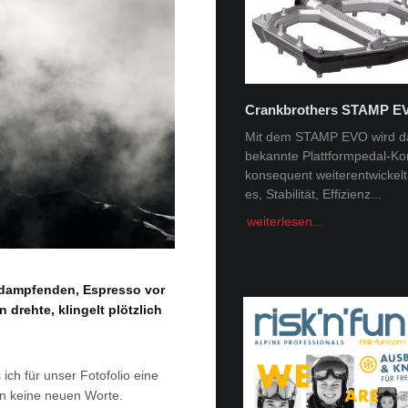
Crankbrothers STAMP E
Tobi Tritscher x Van Deer
Mit dem STAMP EVO wird d
bekannte Plattformpedal-Ko
Im Schnee Zuhause Name:
konsequent weiterentwickelt. 
Trischer Alter: 31Homespot:
es, Stabilität, Effizienz...
Schladming, AustriaSponsor
Deer, Norrona Berge faszini
weiterlesen...
Menschheit -...
weiterlesen...
 dampfenden, Espresso vor
 drehte, klingelt plötzlich
 ich für unser Fotofolio eine
hn keine neuen Worte.