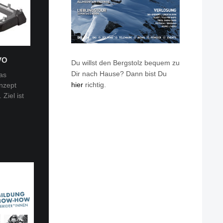
VO
Du willst den Bergstolz bequem zu
Dir nach Hause? Dann bist Du
as
hier
richtig.
nzept
 Tobi
Ziel ist
en: Van
eren die