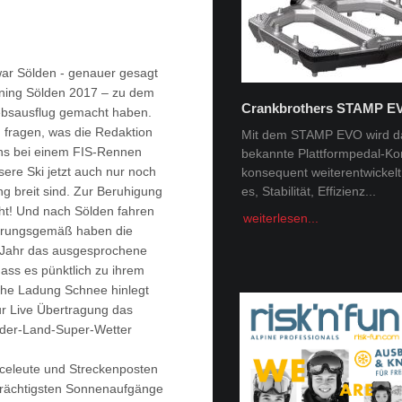
ar Sölden - genauer gesagt
ning Sölden 2017 – zu dem
Crankbrothers STAMP E
iebsausflug gemacht haben.
Tobi Tritscher x Van Deer
ch fragen, was die Redaktion
Mit dem STAMP EVO wird d
ns bei einem FIS-Rennen
bekannte Plattformpedal-Ko
Im Schnee Zuhause Name:
sere Ski jetzt auch nur noch
konsequent weiterentwickelt. 
Trischer Alter: 31Homespot:
g breit sind. Zur Beruhigung
es, Stabilität, Effizienz...
Schladming, AustriaSponsor
Deer, Norrona Berge faszini
cht! Und nach Sölden fahren
weiterlesen...
Menschheit -...
fahrungsgemäß haben die
s Jahr das ausgesprochene
weiterlesen...
dass es pünktlich zu ihrem
che Ladung Schnee hinlegt
ur Live Übertragung das
nder-Land-Super-Wetter
viceleute und Streckenposten
e prächtigsten Sonnenaufgänge