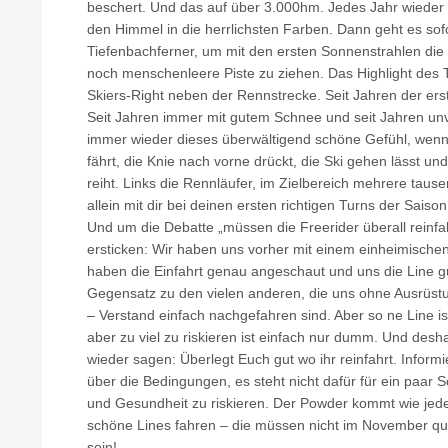
beschert. Und das auf über 3.000hm. Jedes Jahr wieder
den Himmel in die herrlichsten Farben. Dann geht es sofo
Tiefenbachferner, um mit den ersten Sonnenstrahlen die 
noch menschenleere Piste zu ziehen. Das Highlight des 
Skiers-Right neben der Rennstrecke. Seit Jahren der ers
Seit Jahren immer mit gutem Schnee und seit Jahren unv
immer wieder dieses überwältigend schöne Gefühl, wen
fährt, die Knie nach vorne drückt, die Ski gehen lässt 
reiht. Links die Rennläufer, im Zielbereich mehrere taus
allein mit dir bei deinen ersten richtigen Turns der Saison
Und um die Debatte „müssen die Freerider überall reinf
ersticken: Wir haben uns vorher mit einem einheimischen
haben die Einfahrt genau angeschaut und uns die Line gu
Gegensatz zu den vielen anderen, die uns ohne Ausrüst
– Verstand einfach nachgefahren sind. Aber so ne Line ist 
aber zu viel zu riskieren ist einfach nur dumm. Und desha
wieder sagen: Überlegt Euch gut wo ihr reinfahrt. Informi
über die Bedingungen, es steht nicht dafür für ein paa
und Gesundheit zu riskieren. Der Powder kommt wie jede
schöne Lines fahren – die müssen nicht im November qu
sein!