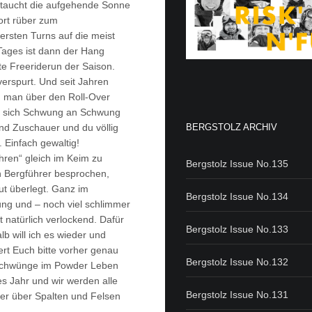
 taucht die aufgehende Sonne
rt rüber zum
ersten Turns auf die meist
Tages ist dann der Hang
te Freeriderun der Saison.
erspurt. Und seit Jahren
n man über den Roll-Over
und sich Schwung an Schwung
BERGSTOLZ ARCHIV
end Zuschauer und du völlig
. Einfach gewaltig!
ahren“ gleich im Keim zu
Bergstolz Issue No.135
 Bergführer besprochen,
t überlegt. Ganz im
Bergstolz Issue No.134
ung und – noch viel schlimmer
natürlich verlockend. Dafür
Bergstolz Issue No.133
lb will ich es wieder und
ert Euch bitte vorher genau
Bergstolz Issue No.132
r Schwünge im Powder Leben
s Jahr und wir werden alle
Bergstolz Issue No.131
er über Spalten und Felsen