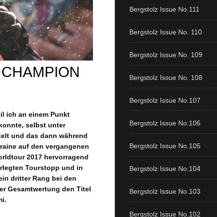
Bergstolz Issue No.111
Bergstolz Issue No. 110
Bergstolz Issue No. 109
 CHAMPION
Bergstolz Issue No. 108
Bergstolz Issue No.107
eil ich an einem Punkt
Bergstolz Issue No.106
konnte, selbst unter
ckelt und das dann während
Bergstolz Issue No.105
orraine auf den vergangenen
Worldtour 2017 hervorragend
erlegten Tourstopp und in
Bergstolz Issue No.104
ein dritter Rang bei den
der Gesamtwertung den Titel
Bergstolz Issue No.103
i.
Bergstolz Issue No.102