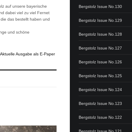
lz auf unsere bayerische
Bergstolz Issue No.130
d dabei viel zu viel Fernet
die das bestellt haben und
Bergstolz Issue No.129
̈nge und schöne
Bergstolz Issue No.128
Bergstolz Issue No.127
Aktuelle Ausgabe als E-Paper
Bergstolz Issue No.126
Bergstolz Issue No.125
Bergstolz Issue No.124
Bergstolz Issue No.123
Bergstolz Issue No.122
Bergstolz Issue No.121