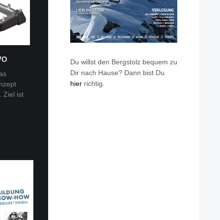
VO
Du willst den Bergstolz bequem zu
Dir nach Hause? Dann bist Du
as
hier
richtig.
nzept
 Tobi
Ziel ist
en: Van
eren die