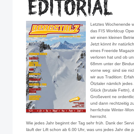
Letztes Wochenende w
das FIS Worldcup Ope
wir einen kleinen Betr
Jetzt könnt ihr natürli
eines Freeride Magazi
verloren hat und ob un
68mm unter der Bindun
vorne weg: sind sie ni
wir aus Tradition: Er
Ötztaler nämlich jede
Glück (brutale Fettn), 
Großevent ne ordentli
und dann rechtzeitig z
herrlichste Winter-Wo
herrscht.
Wie jedes Jahr beginnt der Tag sehr früh. Dank der Ser
läuft der Lift schon ab 6.00 Uhr, was uns jedes Jahr di