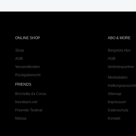
ONLINE SHOP
ABO & MORE
Shop
Bergstolz Abo
AGB
AGB
Versandkosten
Vertriebspartner
Rückgaberecht
Mediadaten
FRIENDS
Haftungsausschl
Bicicletta da Corsa
Sitemap
freeskiers.net
Impressum
Freeride Testival
Datenschutz
Maloja
Kontakt