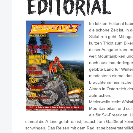
Im letzten Editorial hab
die schöne Zeit ist, i
Skifahren geht, Mittags
kurzen Trikot zum Bike
dieser Ausgabe kann ma
weit Mountainbiken und
noch auseinanderliege
gelobte Land für Winte
mindestens einmal das 
brauchte im heimischen 
Almen in Österreich de
aufmachen.
Mittlerweile steht Whistl
Mountainbiken und sei
als für Ski-Freeriden.
einmal die A-Line gefahren ist, braucht am Gaißkopf ke
schwingen. Das Reisen mit dem Rad ist selbstverständli