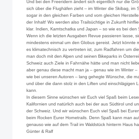
Und bei den Freeridern ändert sich eigentlich nur die Gr
sich über die Flughäfen zieht – im Winter die Skibag, i
sogar in den gleichen Farben und vom gleichen Hersteller
der Inhalt! Wo werden also Trailsüchtige in Zukunft hin
klar. Indien, Kamtschatka und Japan – so wie es bei den 
Wenn ich die letzten Ausgaben Revue passieren lasse, si
mindestens einmal um den Globus gereist. Jetzt könnte ma
es klimatechnisch zu vertreten ist, zum Radfahren um die
man doch mit den Alpen und seinen Bikeparks in Österreic
Schweiz auch Ziele in Fahrnähe hätte und man nicht lieber
aber genau diese macht man ja – genau wie im Winter – ni
wie bei unseren Autoren – lang gehegte Wünsche, die man 
und über die dann stolz in den Liften und einschlägigen 
kann.
In diesem Sinne wünschen wir Euch viel Spaß beim Lesen
Kalifornien und natürlich auch bei der aus Südtirol un
der Schweiz. Und wir wünschen Euch viel Spaß bei Euren
beim Rocken Eurer Hometrails. Denn Spaß kann man auf d
genauso wie auf dem Trail im Waldstück hinterm Haus ha
Günter & Ralf