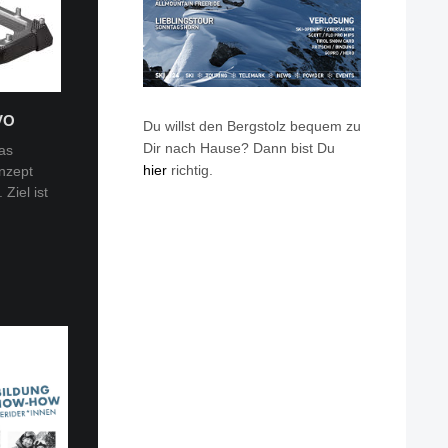
VO
Du willst den Bergstolz bequem zu
Dir nach Hause? Dann bist Du
as
hier
richtig.
nzept
 Tobi
Ziel ist
en: Van
eren die