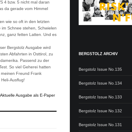
S 4 bzw. 5 nicht mal daran
 was da gerade vom Himmel
n wie so oft in den letzten
te im Schnee stehen, Schwielen
nz, ganz fetten Latten. Und es
eser Bergstolz Ausgabe wird
BERGSTOLZ ARCHIV
sten Abfahrten in Osttirol, zu
üdamerika. Passend zu der
est. So viel Geherei hatten
Bergstolz Issue No.135
mal meinen Freund Frank
Heli-Ausflug!
Bergstolz Issue No.134
Aktuelle Ausgabe als E-Paper
Bergstolz Issue No.133
Bergstolz Issue No.132
Bergstolz Issue No.131