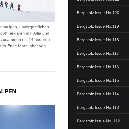
Bergstolz Issue No.120
Bergstolz Issue No.119
inmaligen, unvergesslichen
appt“, erklären mir Julia und
ich zusammen mit 14 anderen
Bergstolz Issue No.118
s ist Ende März, aber von
Bergstolz Issue No.117
Bergstolz Issue No.116
Bergstolz Issue No.115
ALPEN
Bergstolz Issue No.114
Bergstolz Issue No.113
Bergstolz Issue No. 112