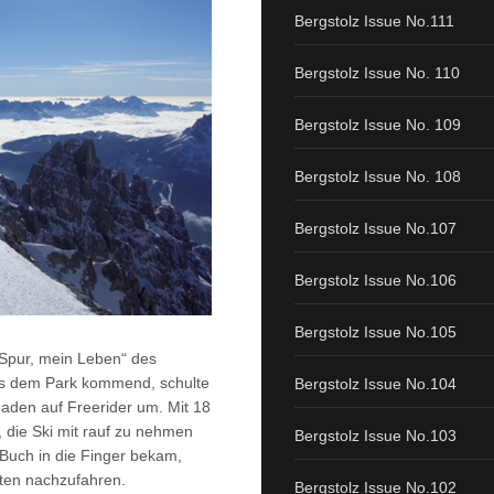
Bergstolz Issue No.111
Bergstolz Issue No. 110
Bergstolz Issue No. 109
Bergstolz Issue No. 108
Bergstolz Issue No.107
Bergstolz Issue No.106
Bergstolz Issue No.105
 Spur, mein Leben“ des
 aus dem Park kommend, schulte
Bergstolz Issue No.104
haden auf Freerider um. Mit 18
, die Ski mit rauf zu nehmen
Bergstolz Issue No.103
 Buch in die Finger bekam,
uten nachzufahren.
Bergstolz Issue No.102