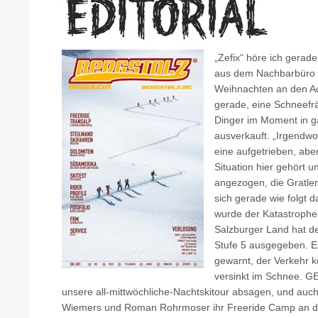
„Zefix“ höre ich gerad
aus dem Nachbarbüro f
Weihnachten an den A
gerade, eine Schneefrä
Dinger im Moment in g
ausverkauft. „Irgendwo
eine aufgetrieben, abe
Situation hier gehört u
angezogen, die Gratler“.
sich gerade wie folgt 
wurde der Katastrophen
Salzburger Land hat d
Stufe 5 ausgegeben. Es
gewarnt, der Verkehr k
versinkt im Schnee. GE
unsere all-mittwöchliche-Nachtskitour absagen, und auch 
Wiemers und Roman Rohrmoser ihr Freeride Camp an 