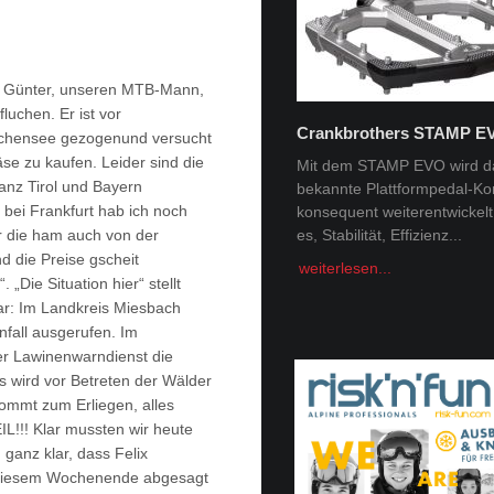
e Günter, unseren MTB-Mann,
luchen. Er ist vor
Crankbrothers STAMP E
chensee gezogenund versucht
Tobi Tritscher x Van Deer
se zu kaufen. Leider sind die
Mit dem STAMP EVO wird d
anz Tirol und Bayern
bekannte Plattformpedal-Ko
Im Schnee Zuhause Name:
 bei Frankfurt hab ich noch
konsequent weiterentwickelt. 
Trischer Alter: 31Homespot:
r die ham auch von der
es, Stabilität, Effizienz...
Schladming, AustriaSponsor
Deer, Norrona Berge faszini
nd die Preise gscheit
weiterlesen...
Menschheit -...
 „Die Situation hier“ stellt
dar: Im Landkreis Miesbach
weiterlesen...
fall ausgerufen. Im
er Lawinenwarndienst die
 wird vor Betreten der Wälder
ommt zum Erliegen, alles
IL!!! Klar mussten wir heute
ganz klar, dass Felix
diesem Wochenende abgesagt