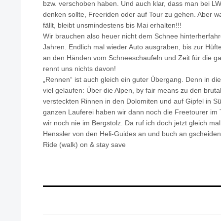
bzw. verschoben haben. Und auch klar, dass man bei LW
denken sollte, Freeriden oder auf Tour zu gehen. Aber
fällt, bleibt unsmindestens bis Mai erhalten!!!
Wir brauchen also heuer nicht dem Schnee hinterherfahre
Jahren. Endlich mal wieder Auto ausgraben, bis zur Hüf
an den Händen vom Schneeschaufeln und Zeit für die ga
rennt uns nichts davon!
„Rennen“ ist auch gleich ein guter Übergang. Denn in di
viel gelaufen: Über die Alpen, by fair means zu den brutal
versteckten Rinnen in den Dolomiten und auf Gipfel in S
ganzen Lauferei haben wir dann noch die Freetourer im T
wir noch nie im Bergstolz. Da ruf ich doch jetzt gleich 
Henssler von den Heli-Guides an und buch an gscheiden 
Ride (walk) on & stay save