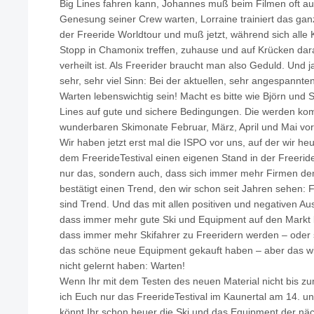
Big Lines fahren kann, Johannes muß beim Filmen oft auf
Genesung seiner Crew warten, Lorraine trainiert das gan
der Freeride Worldtour und muß jetzt, während sich alle
Stopp in Chamonix treffen, zuhause und auf Krücken dara
verheilt ist. Als Freerider braucht man also Geduld. Un
sehr, sehr viel Sinn: Bei der aktuellen, sehr angespannt
Warten lebenswichtig sein! Macht es bitte wie Björn und 
Lines auf gute und sichere Bedingungen. Die werden ko
wunderbaren Skimonate Februar, März, April und Mai vor
Wir haben jetzt erst mal die ISPO vor uns, auf der wir he
dem FreerideTestival einen eigenen Stand in der Freerid
nur das, sondern auch, dass sich immer mehr Firmen d
bestätigt einen Trend, den wir schon seit Jahren sehen:
sind Trend. Und das mit allen positiven und negativen Ausw
dass immer mehr gute Ski und Equipment auf den Markt k
dass immer mehr Skifahrer zu Freeridern werden – oder sic
das schöne neue Equipment gekauft haben – aber das wi
nicht gelernt haben: Warten!
Wenn Ihr mit dem Testen des neuen Material nicht bis zu
ich Euch nur das FreerideTestival im Kaunertal am 14. u
könnt Ihr schon heuer die Ski und das Equipment der näc