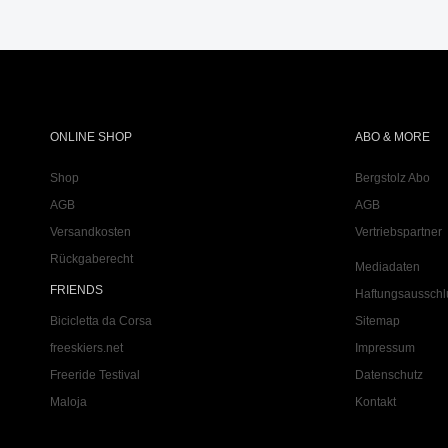
ONLINE SHOP
ABO & MORE
Shop
Bergstolz Abo
AGB
AGB
Versandkosten
Vertriebspartner
Rückgaberecht
Mediadaten
FRIENDS
Haftungsausschl
Bicicletta da Corsa
Sitemap
freeskiers.net
Impressum
Freeride Testival
Datenschutz
Maloja
Kontakt