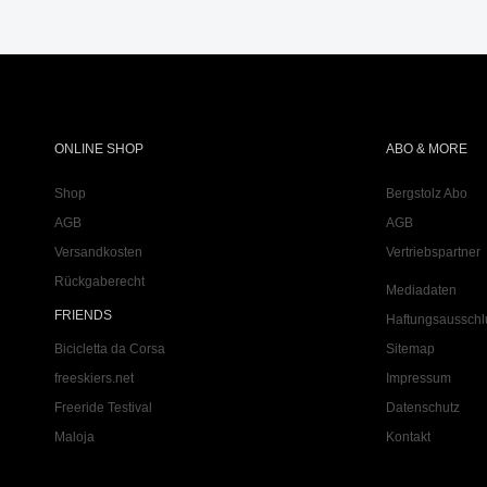
ONLINE SHOP
ABO & MORE
Shop
Bergstolz Abo
AGB
AGB
Versandkosten
Vertriebspartner
Rückgaberecht
Mediadaten
FRIENDS
Haftungsausschl
Bicicletta da Corsa
Sitemap
freeskiers.net
Impressum
Freeride Testival
Datenschutz
Maloja
Kontakt