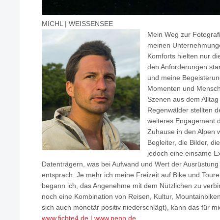
MICHL | WEISSENSEE
Mein Weg zur Fotografie
meinen Unternehmungen
Komforts hielten nur d
den Anforderungen stan
und meine Begeisterung
Momenten und Menschen
Szenen aus dem Alltag
Regenwälder stellten de
weiteres Engagement d
Zuhause in den Alpen 
Begleiter, die Bilder, d
jedoch eine einsame Ex
Datenträgern, was bei Aufwand und Wert der Ausrüstung
entsprach. Je mehr ich meine Freizeit auf Bike und Toure
begann ich, das Angenehme mit dem Nützlichen zu ver
noch eine Kombination von Reisen, Kultur, Mountainbiken
sich auch monetär positiv niederschlägt), kann das für mi
www.fichte4.de | www.penn.de