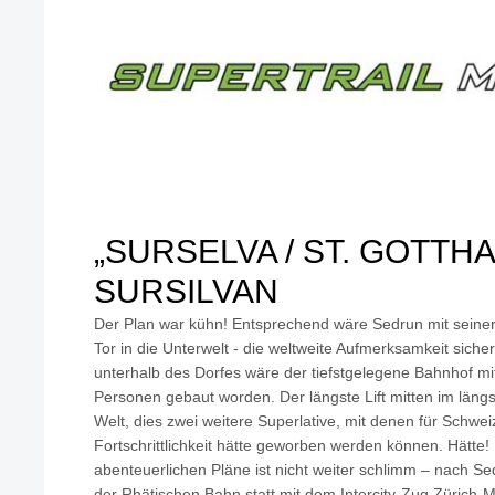
„SURSELVA / ST. GOTTH
SURSILVAN
Der Plan war kühn! Entsprechend wäre Sedrun mit seiner
Tor in die Unterwelt - die weltweite Aufmerksamkeit sich
unterhalb des Dorfes wäre der tiefstgelegene Bahnhof mit
Personen gebaut worden. Der längste Lift mitten im läng
Welt, dies zwei weitere Superlative, mit denen für Schwe
Fortschrittlichkeit hätte geworben werden können. Hätte!
abenteuerlichen Pläne ist nicht weiter schlimm – nach Sed
der Rhätischen Bahn statt mit dem Intercity-Zug Zürich-