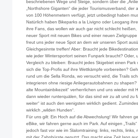
beschriebenen Wege und Steige, sondern über die „Anl
„Northshore Giganten“ die jeder Tourismusverband, der 
von 100 Höhenmetern verfügt, jetzt unbedingt haben mu
Natürlich haben Bikeparks a la Livigno oder Leogang ihr
ihre Fans, das wollen wir auch gar nicht schlecht heißen, 
neuer Sport mit neuen Bikes und einer neuen Zielgruppe 
freut uns jeder neue Spot an dem wir unseren Sport aus
Gleichgesinnte treffen! Aber: Braucht jede Bikedestinati
wie jeder Wintersportort seinen Funpark braucht? Oder, 
Vergleich zu bleiben: Braucht jedes Skigebiet einen Par
sich die Top-Profis auf ihre Wettkämpfe vorbereiten? Geh
rund um die Sella Ronda, wo versucht wird, die Trails sc
integrieren ohne riesige Anliegerautobahnen zu shapen? W
alte Mountainbikezeit“ verherrlichen und uns wieder mit 
dann wieder runterquälen, für das sind wir zu alt und zu f
weiter“ ist auch den wenigsten wirklich gedient. Zumindes
wirklich „wilden Hunden“.
Für uns gilt: Ein Hoch auf die Abwechslung! Wir fahren ge
eBike, wir fahren gerne auch im Park. Auf einigen „Trail
jedoch fast vor wie im Slalomtraining: links, rechts, links,
mit der Zahnbürste geputzt. Das macht eine Zeit lang a