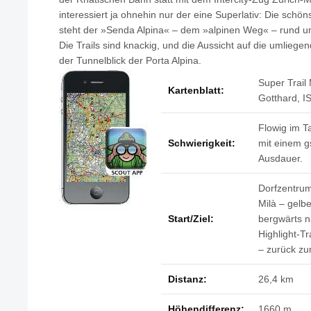
interessiert ja ohnehin nur der eine Superlativ: Die schöns
steht der »Senda Alpina« – dem »alpinen Weg« – rund um
Die Trails sind knackig, und die Aussicht auf die umliege
der Tunnelblick der Porta Alpina.
Super Trail 
Kartenblatt:
Gotthard, 
Flowig im T
Schwierigkeit:
mit einem g
Ausdauer.
Dorfzentru
Milà – gelbe
Start/Ziel:
bergwärts n
Highlight-T
– zurück z
Distanz:
26,4 km
Höhendifferenz:
1660 m