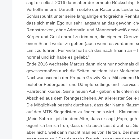
sagt er selbst. 2016 dann aber der erneute Rückschlag
Vorhofflimmern. Daraufhin setzte der Racer aus Leidens
Schlusspunkt unter seine langjährige erfolgreiche Rennk
dass sich mein Ego nur sehr langsam an das gewöhnlich
Rennstrecken, ohne Adrenalin und Männerschweiß gewöhn
Körper und Geist darauf zu trimmen, die eigenen Grenze
einen Schritt weiter zu gehen (auch wenn es verdammt 
Limit zu führen. Für viele hört sich das nach Irrsinn an – 
normal und ich habe es geliebt.“
Ende 2016 wechselte Marcus dann nicht nur nochmals d
gewissermaßen auch die Seiten: seitdem ist er Markenbo
Nachwuchscoach der Propain Gravity Kids. Mit seinem
bietet er Federgabel- und Dämpfersettings und –service
Fahrtechnikkurse. Seine neuen Auf - gaben erleichtern d
Abschied aus dem Renngeschehen. An allererster Stelle s
Die Möglichkeit besteht durchaus, dass der Name Klausm
auf den MTB-Siegerlisten zu finden sein wird – Klausmann 
„Mein Sohn ist jetzt in dem Alter, dass er sagt ‚Papa, geh
eigentlich bin ich froh, dass er da auch Lust drauf hat. So
aber nicht, weil dann macht man es von Herzen. Bei mein
ganz genauso.“ Der deutsche Downhillsport war über zw