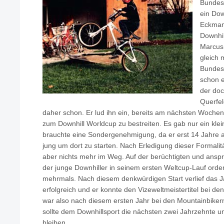
Bundesl
ein Dow
Eckmann
Downhil
Marcus 
gleich 
Bundest
schon e
der doc
Querfel
daher schon. Er lud ihn ein, bereits am nächsten Wochen
zum Downhill Worldcup zu bestreiten. Es gab nur ein kle
brauchte eine Sondergenehmigung, da er erst 14 Jahre al
jung um dort zu starten. Nach Erledigung dieser Formalit
aber nichts mehr im Weg. Auf der berüchtigten und ansp
der junge Downhiller in seinem ersten Weltcup-Lauf ordent
mehrmals. Nach diesem denkwürdigen Start verlief das J
erfolgreich und er konnte den Vizeweltmeistertitel bei de
war also nach diesem ersten Jahr bei den Mountainbiker
sollte dem Downhillsport die nächsten zwei Jahrzehnte un
bleiben.