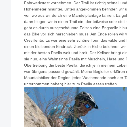
Fahrwerkstest vornehmen. Der Trail ist richtig schnell un
Höhenmeter hinunter. Unten angekommen befinden wir u
von wo aus wir durch eine Mandelplantage fahren. Es ge
dann biegen wir in einen Trail ein, der teilweise sehr stei
geht es durch ausgeschäumte Felsen eine Engstelle hinun
das Bike vor sich herschieben muss. Am Ende rollen wir w
Crevillente. Es war eine sehr schöne Tour, das wilde und 
einen bleibenden Eindruck. Zurück in Elche belohnen wir 
mit der besten Paella weit und breit. Der Kellner bringt ei
sie nun, eine Wahnsinns Paella mit Muscheln, Hase und 
Übertreibung die beste Paella, die ich je in meinem Leb
war übrigens passend gewählt: Meine Begleiter erklären m
Mountainbiker der Region jedes Wochenende nach der To
unternommen haben) hier zum Paella essen treffen.