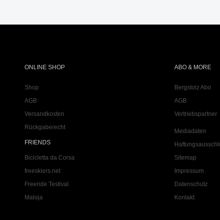
ONLINE SHOP
ABO & MORE
Shop
Bergstolz Abo
AGB
AGB
Versandkosten
Vertriebspartner
Rückgaberecht
Mediadaten
FRIENDS
Haftungsausschl
Bicicletta da Corsa
Sitemap
freeskiers.net
Impressum
Freeride Testival
Datenschutz
Maloja
Kontakt