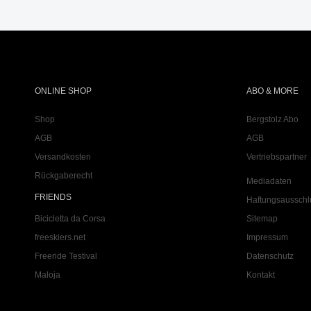
ONLINE SHOP
ABO & MORE
Shop
Bergstolz Abo
AGB
AGB
Versandkosten
Vertriebspartner
Rückgaberecht
Mediadaten
FRIENDS
Haftungsausschl
Bicicletta da Corsa
Sitemap
freeskiers.net
Impressum
Freeride Testival
Datenschutz
Maloja
Kontakt