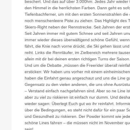
beschert. Und das auf über 3.000hm. Jedes Jahr wieder
den Himmel in die herrlichsten Farben. Dann geht es sofo
Tiefenbachferner, um mit den ersten Sonnenstrahlen die 
noch menschenleere Piste zu ziehen. Das Highlight des 
Skiers-Right neben der Rennstrecke. Seit Jahren der ers
Seit Jahren immer mit gutem Schnee und seit Jahren unv
immer wieder dieses überwältigend schöne Gefühl, wenn
fährt, die Knie nach vorne drückt, die Ski gehen lässt 
reiht. Links die Rennläufer, im Zielbereich mehrere taus
allein mit dir bei deinen ersten richtigen Turns der Saison
Und um die Debatte „müssen die Freerider überall reinfa
ersticken: Wir haben uns vorher mit einem einheimischen
haben die Einfahrt genau angeschaut und uns die Line gu
Gegensatz zu den vielen anderen, die uns ohne Ausrüst
– Verstand einfach nachgefahren sind. Aber so ne Line ist 
aber zu viel zu riskieren ist einfach nur dumm. Und deshal
wieder sagen: Überlegt Euch gut wo ihr reinfahrt. Informi
über die Bedingungen, es steht nicht dafür für ein paa
und Gesundheit zu riskieren. Der Powder kommt wie jede
schöne Lines fahren – die müssen nicht im November que
sein!