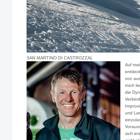
SAN MARTINO DI CASTROZZAL
Auf mei
entdeck
von aus
mich li
die Dyn
Verbind
Improvi
und Lan
einzula
Vorauss
sich er