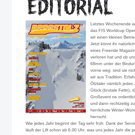
Letztes Wochenende wa
das FIS Worldcup Ope
wir einen kleinen Betr
Jetzt könnt ihr natürli
eines Freeride Magazi
verloren hat und ob uns
68mm unter der Bindung
vorne weg: sind sie ni
wir aus Tradition: Erf
Ötztaler nämlich jede
Glück (brutale Fettn), 
Großevent ne ordentli
und dann rechtzeitig z
herrlichste Winter-Wo
herrscht.
Wie jedes Jahr beginnt der Tag sehr früh. Dank der Serv
läuft der Lift schon ab 6.00 Uhr, was uns jedes Jahr die