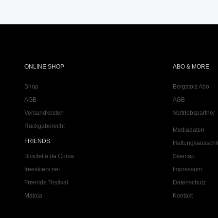
ONLINE SHOP
ABO & MORE
Shop
Bergstolz Abo
AGB
AGB
Versandkosten
Vertriebspartner
Rückgaberecht
Mediadaten
FRIENDS
Haftungsausschl
Bicicletta da Corsa
Sitemap
freeskiers.net
Impressum
Freeride Testival
Datenschutz
Maloja
Kontakt