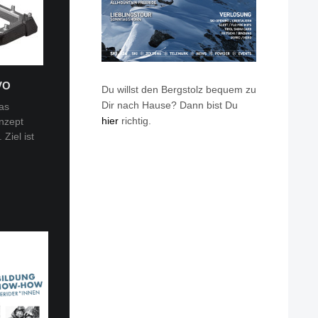
VO
Du willst den Bergstolz bequem zu
Dir nach Hause? Dann bist Du
as
hier
richtig.
nzept
 Tobi
Ziel ist
en: Van
eren die