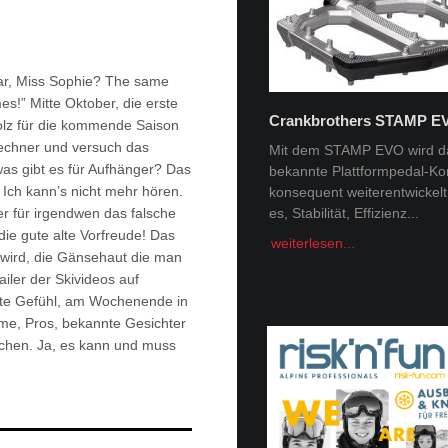
ar, Miss Sophie? The same
s!” Mitte Oktober, die erste
Crankbrothers STAMP E
lz für die kommende Saison
Tobi Tritscher x Van Deer
 Rechner und versuch das
Mit dem STAMP EVO wird d
 was gibt es für Aufhänger? Das
bekannte Plattformpedal-Ko
Im Schnee Zuhause Name:
 Ich kann’s nicht mehr hören.
konsequent weiterentwickelt. 
Trischer Alter: 31Homespot:
r für irgendwen das falsche
es, Stabilität, Effizienz...
Schladming, AustriaSponsor
Deer, Norrona Berge faszini
 die gute alte Vorfreude! Das
weiterlesen...
Menschheit -...
 wird, die Gänsehaut die man
ailer der Skivideos auf
weiterlesen...
te Gefühl, am Wochenende in
lme, Pros, bekannte Gesichter
chen. Ja, es kann und muss