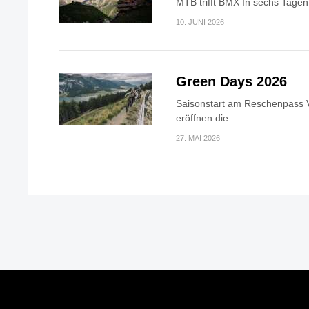
MTB trifft BMX In sechs Tagen 
10. JUNI 2026
Green Days 2026
Saisonstart am Reschenpass V
eröffnen die...
27. MAI 2026