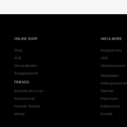
ONLINE SHOP
ABO & MORE
Shop
Bergstolz Abo
AGB
AGB
Versandkosten
Vertriebspartner
Rückgaberecht
Mediadaten
FRIENDS
Haftungsausschl
Bicicletta da Corsa
Sitemap
freeskiers.net
Impressum
Freeride Testival
Datenschutz
Maloja
Kontakt