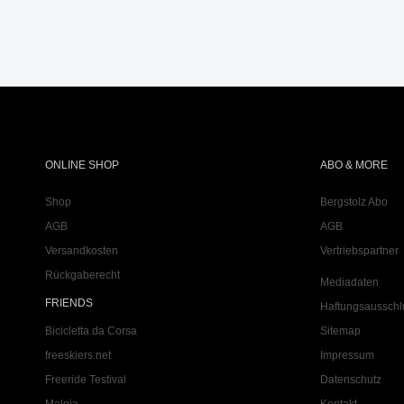
ONLINE SHOP
ABO & MORE
Shop
Bergstolz Abo
AGB
AGB
Versandkosten
Vertriebspartner
Rückgaberecht
Mediadaten
FRIENDS
Haftungsausschl
Bicicletta da Corsa
Sitemap
freeskiers.net
Impressum
Freeride Testival
Datenschutz