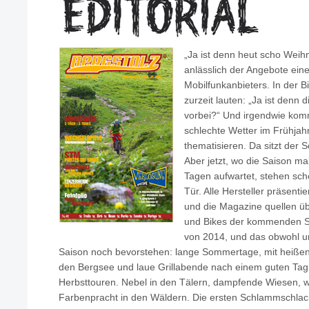
„Ja ist denn heut scho Weih
anlässlich der Angebote ein
Mobilfunkanbieters. In der B
zurzeit lauten: „Ja ist denn 
vorbei?“ Und irgendwie komm
schlechte Wetter im Frühjah
thematisieren. Da sitzt der 
Aber jetzt, wo die Saison ma
Tagen aufwartet, stehen sch
Tür. Alle Hersteller präsenti
und die Magazine quellen ü
und Bikes der kommenden Sa
von 2014, und das obwohl u
Saison noch bevorstehen: lange Sommertage, mit heißen 
den Bergsee und laue Grillabende nach einem guten Tag 
Herbsttouren. Nebel in den Tälern, dampfende Wiesen,
Farbenpracht in den Wäldern. Die ersten Schlammschlacht