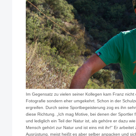
Im Gegensatz zu vielen seiner Kollegen kam Franz nicht 
Fotografie sondern eher umgekehrt. Schon in der Schulzei
ergreifen. Durch seine Sportbegeisterung zog es ihn sehr 
diese Richtung. „Ich mag Motive, bei denen der Sportler fa
und lediglich ein Teil der Natur ist, als gehöre er dazu w
Mensch gehört zur Natur und ist eins mit ihr!“ Er arbeite
Ausrüstung, meist heißt es aber selber anpacken und s