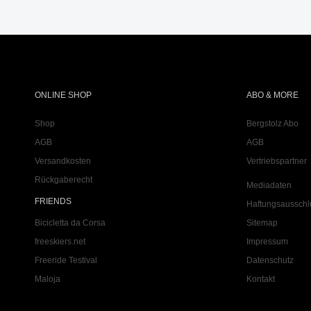
ONLINE SHOP
ABO & MORE
Shop
Bergstolz Abo
AGB
AGB
Versandkosten
Vertriebspartner
Rückgaberecht
Mediadaten
FRIENDS
Haftungsausschl
Bicicletta da Corsa
Sitemap
freeskiers.net
Impressum
Freeride Testival
Datenschutz
Maloja
Kontakt