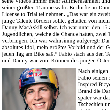
seine Videos immer mehr Aufmerksamkeit und
seiner größten Träume wahr: Er durfte an Dan
License to Trial teilnehmen. „Das war ein zwei
junge Talente fördern sollte, gehalten von nie
Danny MacAskill selbst. Ich war unter den 15
Jugendlichen, welche die Chance hatten, zwei 
verbringen. Ich war wahnsinnig aufgeregt: D
absolutes Idol, mein größtes Vorbild und der 
jeden Tag am Bike saß.“ Fabio stach aus den T
und Danny war vom Können des jungen Österre
Nach einigen
Fabio seinen 
Inspired Bicyc
Brand die Dan
später war da
Tschechien un