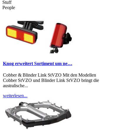
Stuff
People
Knog erweitert Sortiment um ne…
10 Jahre Bikepark Lenzerheide …
Cobber & Blinder Link StVZO Mit den Modellen
Der Bike Kingdom Park (früher Lenzerheide
Cobber StVZO und Blinder Link StVZO bringt die
Bikepark) ist das Herzstück des Bike Kingdom und
australische...
feiert...
weiterlesen...
weiterlesen...