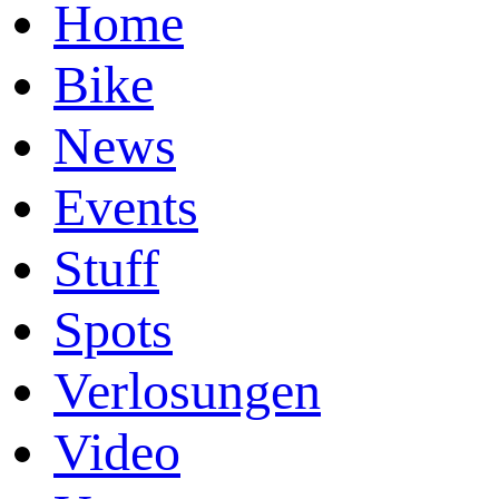
Home
Bike
News
Events
Stuff
Spots
Verlosungen
Video