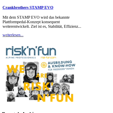
Crankbrothers STAMP EVO
Tobi Tritscher x Van Deer
Mit dem STAMP EVO wird das bekannte
Im Schnee Zuhause Name: Tobi Trischer Alter:
Plattformpedal-Konzept konsequent
31Homespot: Schladming, AustriaSponsoren: Van
weiterentwickelt. Ziel ist es, Stabilität, Effizienz...
Deer, Norrona Berge faszinieren die Menschheit -...
weiterlesen...
weiterlesen...