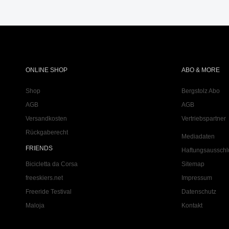
ONLINE SHOP
ABO & MORE
Shop
Bergstolz Abo
AGB
AGB
Versandkosten
Vertriebspartner
Rückgaberecht
Mediadaten
FRIENDS
Haftungsausschl
Bicicletta da Corsa
Sitemap
freeskiers.net
Impressum
Freeride Testival
Datenschutz
Maloja
Kontakt